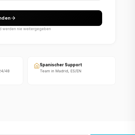
enden
nd werden nie weitergegeben
Spanischer Support
 24/48
Team in Madrid, ES/EN