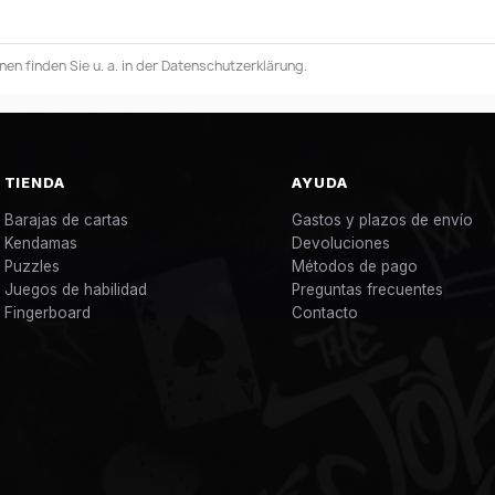
en finden Sie u. a. in der Datenschutzerklärung.
TIENDA
AYUDA
Barajas de cartas
Gastos y plazos de envío
Kendamas
Devoluciones
Puzzles
Métodos de pago
Juegos de habilidad
Preguntas frecuentes
Fingerboard
Contacto