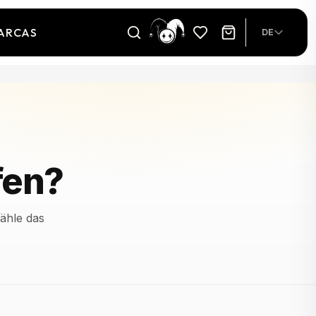
ARCAS
DE
fen?
ähle das