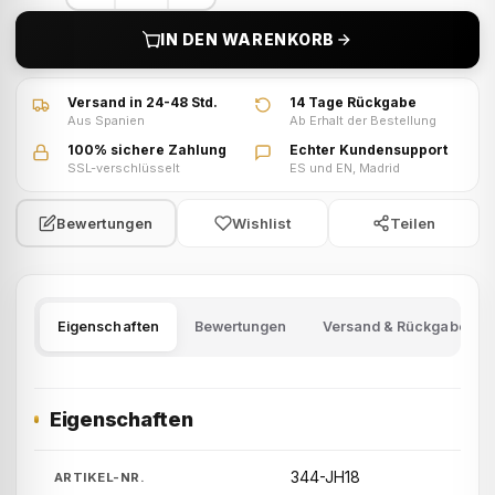
IN DEN WARENKORB
Versand in 24-48 Std.
14 Tage Rückgabe
Aus Spanien
Ab Erhalt der Bestellung
100% sichere Zahlung
Echter Kundensupport
SSL-verschlüsselt
ES und EN, Madrid
Wishlist
Teilen
Bewertungen
Eigenschaften
Bewertungen
Versand & Rückgabe
Eigenschaften
344-JH18
ARTIKEL-NR.