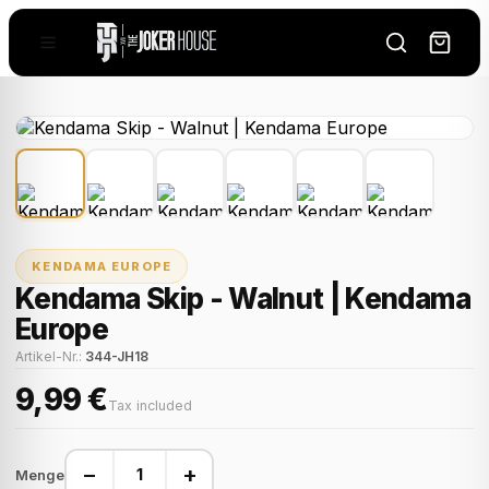
KENDAMA EUROPE
Kendama Skip - Walnut | Kendama
Europe
Artikel-Nr.:
344-JH18
9,99 €
Tax included
−
+
Menge