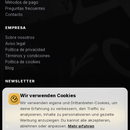
Métodos de pago
Preguntas frecuentes
Contacto
EMPRESA
Sobre nosotros
Aviso legal
Política de privacidad
Términos y condiciones
Política de cookies
Blog
NEWSLETTER
Novedades, lanzamientos y ofertas exclusivas. Sin spam.
Wir verwenden Cookies
Wir verwenden eigene und Drittanbieter-Cookies, um
deine Erfahrung zu verbessern, den Traffic zu
analysieren, Inhalte zu personalisieren und gezielte
Suscribirme
Werbung anzuzeigen. Du kannst alle akzeptieren,
ablehnen oder anpassen.
Mehr erfahren
Acepto la
política de privacidad
y recibir comunicaciones