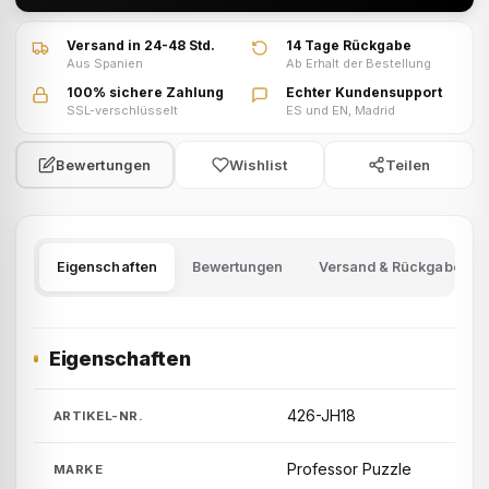
Versand in 24-48 Std.
14 Tage Rückgabe
Aus Spanien
Ab Erhalt der Bestellung
100% sichere Zahlung
Echter Kundensupport
SSL-verschlüsselt
ES und EN, Madrid
Wishlist
Teilen
Bewertungen
Eigenschaften
Bewertungen
Versand & Rückgabe
Eigenschaften
426-JH18
ARTIKEL-NR.
Professor Puzzle
MARKE