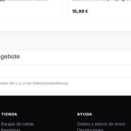
15,99 €
ngebote
inden Sie u. a. in der Datenschutzerklärung.
TIENDA
AYUDA
Barajas de cartas
Gastos y plazos de envío
Kendamas
Devoluciones