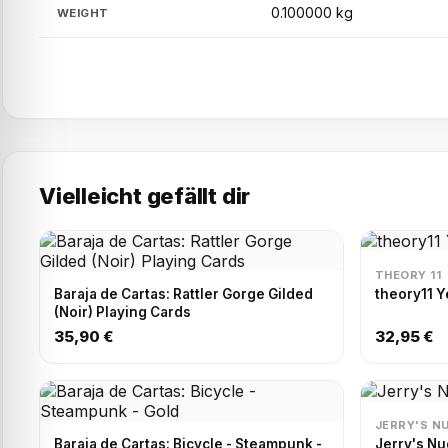
0.100000 kg
WEIGHT
Vielleicht gefällt dir
THEORY 11
Baraja de Cartas: Rattler Gorge Gilded
theory11 Y
(Noir) Playing Cards
35,90 €
32,95 €
JERRY'S N
Baraja de Cartas: Bicycle - Steampunk -
Jerry's N