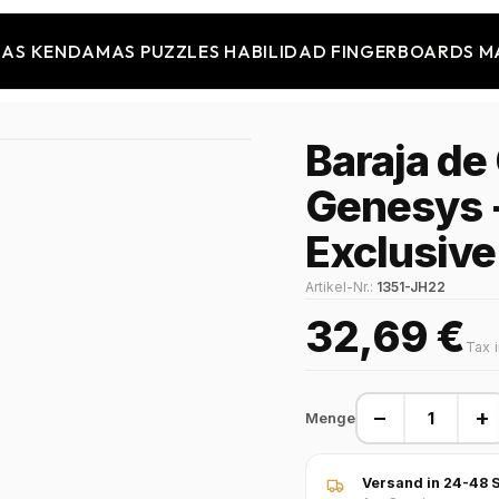
JAS
KENDAMAS
PUZZLES
HABILIDAD
FINGERBOARDS
M
Baraja de
Genesys
Exclusive
Artikel-Nr.:
1351-JH22
32,69 €
Tax 
−
+
Menge
Versand in 24-48 S