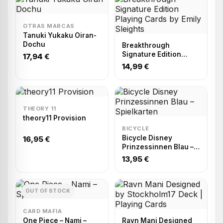
OTRAS MARCAS
Tanuki Yukaku Oiran-
Dochu
Breakthrough
Signature Edition
17,94 €
Playing Cards by Emily
14,99 €
Sleights
THEORY 11
theory11 Provision
BICYCLE
Bicycle Disney
16,95 €
Prinzessinnen Blau –
Spielkarten
13,95 €
OUT OF STOCK
CARD MAFIA
One Piece – Nami –
Ravn Mani Designed