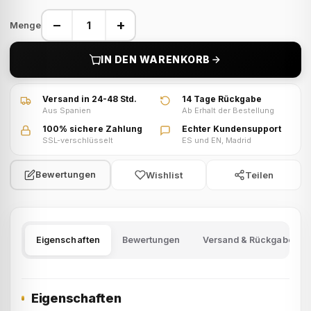
−
+
Menge
IN DEN WARENKORB
Versand in 24-48 Std.
14 Tage Rückgabe
Aus Spanien
Ab Erhalt der Bestellung
100% sichere Zahlung
Echter Kundensupport
SSL-verschlüsselt
ES und EN, Madrid
Wishlist
Teilen
Bewertungen
Eigenschaften
Bewertungen
Versand & Rückgabe
Eigenschaften