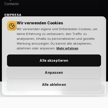
Contacto
EMPRESA
Wir verwenden Cookies
Sobre nosotros
Aviso legal
Wir verwenden eigene und Drittanbieter-Cookies, um
Política de privacidad
deine Erfahrung zu verbessern, den Traffic zu
Términos y condiciones
analysieren, Inhalte zu personalisieren und gezielte
Política de cookies
Werbung anzuzeigen. Du kannst alle akzeptieren,
Blog
ablehnen oder anpassen.
Mehr erfahren
NEWSLETTER
Alle akzeptieren
Novedades, lanzamientos y ofertas exclusivas. Sin spam.
Anpassen
Alle ablehnen
copy of Baraja de Cartas: Play Dead V2 Playing Cards by Riffle Shuffle
Suscribirme
IN DEN WARENKORB
13,00 €
Acepto la
política de privacidad
y recibir comunicaciones
comerciales.
Size Chart