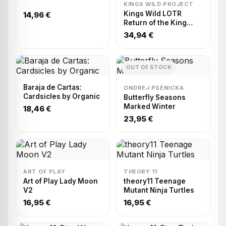
KINGS WILD PROJECT
Kings Wild LOTR
14,96 €
Return of the King
Black Gilded
34,94 €
OUT OF STOCK
Baraja de Cartas:
ONDREJ PSENICKA
Cardsicles by Organic
Butterfly Seasons
Marked Winter
18,46 €
23,95 €
ART OF PLAY
THEORY 11
Art of Play Lady Moon
theory11 Teenage
V2
Mutant Ninja Turtles
16,95 €
16,95 €