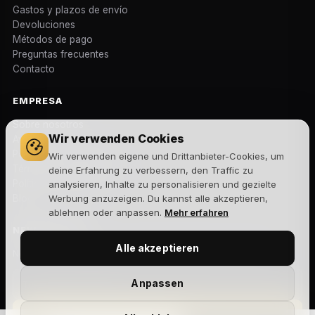
Gastos y plazos de envío
Devoluciones
Métodos de pago
Preguntas frecuentes
Contacto
EMPRESA
Sobre nosotros
Wir verwenden Cookies
Aviso legal
Política de privacidad
Wir verwenden eigene und Drittanbieter-Cookies, um
Términos y condiciones
deine Erfahrung zu verbessern, den Traffic zu
Política de cookies
analysieren, Inhalte zu personalisieren und gezielte
Blog
Werbung anzuzeigen. Du kannst alle akzeptieren,
ablehnen oder anpassen.
Mehr erfahren
NEWSLETTER
Alle akzeptieren
Novedades, lanzamientos y ofertas exclusivas. Sin spam.
Anpassen
Suscribirme