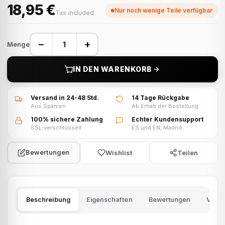
18,95 €
Nur noch wenige Teile verfügbar
Tax included
−
+
Menge
IN DEN WARENKORB
Versand in 24-48 Std.
14 Tage Rückgabe
Aus Spanien
Ab Erhalt der Bestellung
100% sichere Zahlung
Echter Kundensupport
SSL-verschlüsselt
ES und EN, Madrid
Wishlist
Teilen
Bewertungen
Beschreibung
Eigenschaften
Bewertungen
Versa