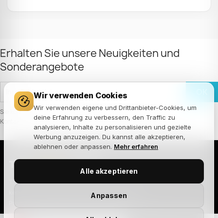
Erhalten Sie unsere Neuigkeiten und
Sonderangebote
Wir verwenden Cookies
Wir verwenden eigene und Drittanbieter-Cookies, um
Sie können Ihr Einverständnis jederzeit widerrufen. Unsere
deine Erfahrung zu verbessern, den Traffic zu
Kontaktinformationen finden Sie u. a. in der Datenschutzerklärung.
analysieren, Inhalte zu personalisieren und gezielte
Werbung anzuzeigen. Du kannst alle akzeptieren,
ablehnen oder anpassen.
Mehr erfahren
THE
JOKER
HOUSE
Alle akzeptieren
Tienda especializada en barajas de cartas,
kendamas, puzzles de ingenio y fingerboard.
Anpassen
Productos seleccionados de las mejores
marcas del mundo, con envío rápido y atención