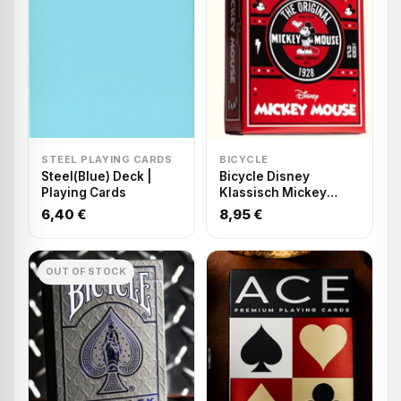
STEEL PLAYING CARDS
BICYCLE
Steel(Blue) Deck |
Bicycle Disney
Playing Cards
Klassisch Mickey
Mouse Rot –
6,40 €
8,95 €
Spielkarten
OUT OF STOCK