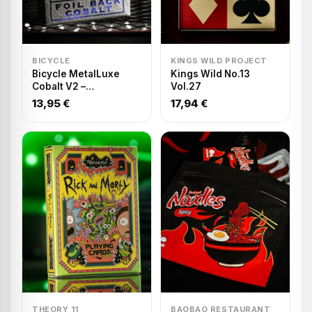
BICYCLE
KINGS WILD PROJECT
Bicycle MetalLuxe
Kings Wild No.13
Cobalt V2 –
Vol.27
Spielkarten
13,95 €
17,94 €
THEORY 11
BAOBAO RESTAURANT