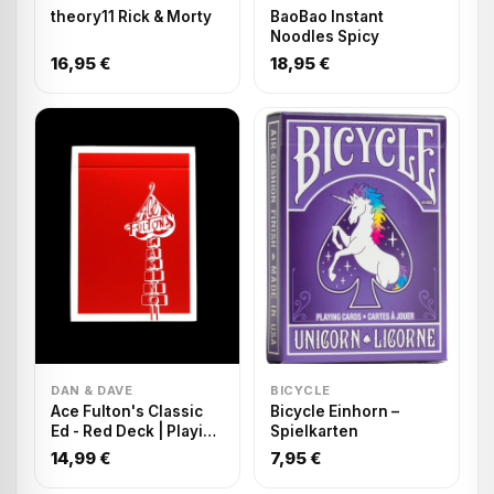
theory11 Rick & Morty
BaoBao Instant
Noodles Spicy
16,95 €
18,95 €
DAN & DAVE
BICYCLE
Ace Fulton's Classic
Bicycle Einhorn –
Ed - Red Deck | Playing
Spielkarten
Cards
14,99 €
7,95 €