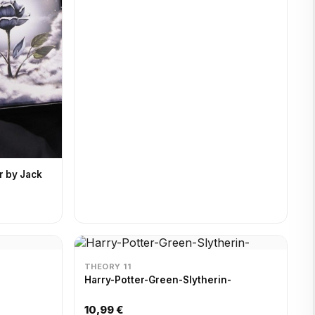
r by Jack
THEORY 11
Harry-Potter-Green-Slytherin-
10,99 €