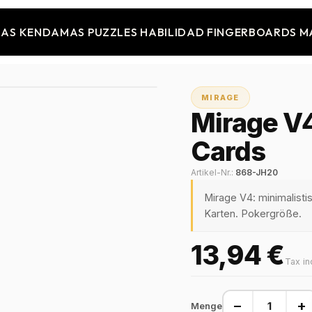
JAS
KENDAMAS
PUZZLES
HABILIDAD
FINGERBOARDS
M
MIRAGE
Mirage V4
Cards
Artikel-Nr.:
868-JH20
Mirage V4: minimalisti
Karten. Pokergröße.
13,94 €
Tax in
−
+
Menge