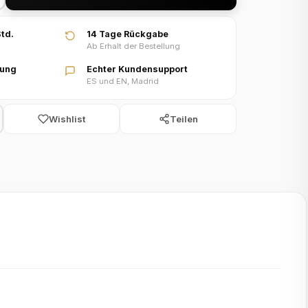
td.
14 Tage Rückgabe
Ab Erhalt der Bestellung
lung
Echter Kundensupport
ES und EN, Madrid
Wishlist
Teilen