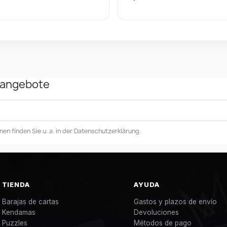
rangebote
en finden Sie u. a. in der Datenschutzerklärung.
TIENDA
AYUDA
Barajas de cartas
Gastos y plazos de envío
Kendamas
Devoluciones
Puzzles
Métodos de pago