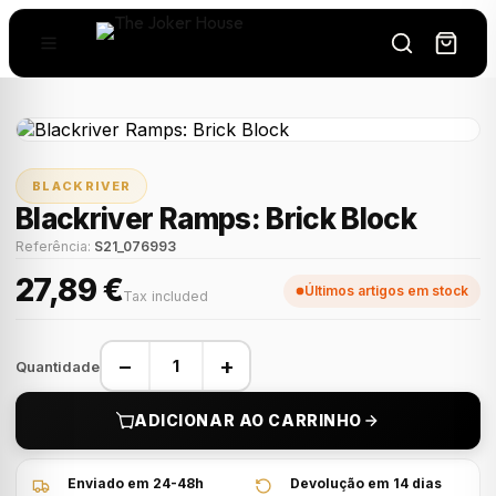
BLACKRIVER
Blackriver Ramps: Brick Block
Referência:
S21_076993
27,89 €
Últimos artigos em stock
Tax included
−
+
Quantidade
ADICIONAR AO CARRINHO
Enviado em 24-48h
Devolução em 14 dias