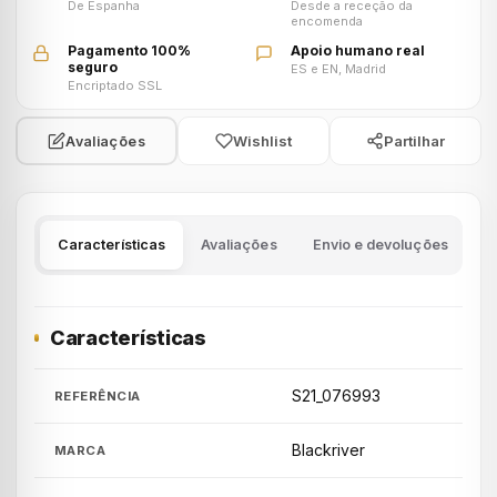
De Espanha
Desde a receção da
encomenda
Pagamento 100%
Apoio humano real
seguro
ES e EN, Madrid
Encriptado SSL
Wishlist
Partilhar
Avaliações
Características
Avaliações
Envio e devoluções
Características
S21_076993
REFERÊNCIA
Blackriver
MARCA