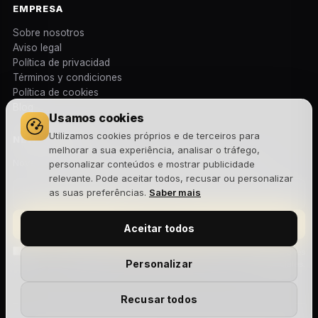
EMPRESA
Sobre nosotros
Aviso legal
Política de privacidad
Términos y condiciones
Política de cookies
Blog
Usamos cookies
Utilizamos cookies próprios e de terceiros para
NEWSLETTER
melhorar a sua experiência, analisar o tráfego,
Novedades, lanzamientos y ofertas exclusivas. Sin spam.
personalizar conteúdos e mostrar publicidade
relevante. Pode aceitar todos, recusar ou personalizar
as suas preferências.
Saber mais
Suscribirme
Aceitar todos
Acepto la
política de privacidad
y recibir comunicaciones
Personalizar
comerciales.
Recusar todos