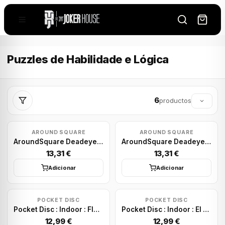
Puzzles de Habilidade e Lógica
6
productos
AROUND SQUARE
AROUND SQUARE
AroundSquare Deadeye Contact Coin - Delrin - White
AroundSquare Deadeye Contact Coin - Delrin - Black
13,31 €
13,31 €
Adicionar
Adicionar
POCKET DISC
POCKET DISC
Pocket Disc : Indoor : Fleur Royal
Pocket Disc : Indoor : El Fuego
12,99 €
12,99 €