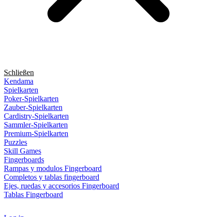
Schließen
Kendama
Spielkarten
Poker-Spielkarten
Zauber-Spielkarten
Cardistry-Spielkarten
Sammler-Spielkarten
Premium-Spielkarten
Puzzles
Skill Games
Fingerboards
Rampas y modulos Fingerboard
Completos y tablas fingerboard
Ejes, ruedas y accesorios Fingerboard
Tablas Fingerboard