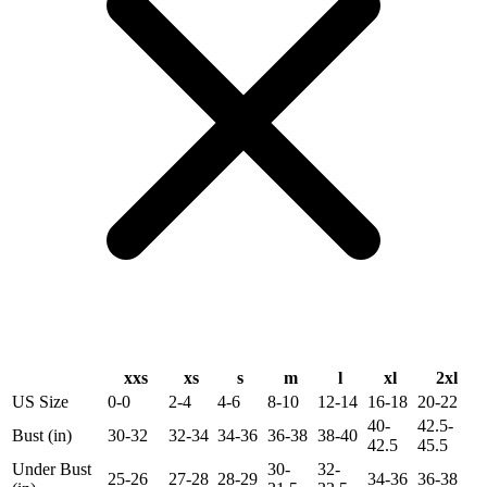
xxs
xs
s
m
l
xl
2xl
US Size
0-0
2-4
4-6
8-10
12-14
16-18
20-22
40-
42.5-
Bust (in)
30-32
32-34
34-36
36-38
38-40
42.5
45.5
Under Bust
30-
32-
25-26
27-28
28-29
34-36
36-38