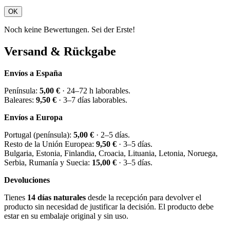
OK
Noch keine Bewertungen. Sei der Erste!
Versand & Rückgabe
Envíos a España
Península:
5,00 €
· 24–72 h laborables.
Baleares:
9,50 €
· 3–7 días laborables.
Envíos a Europa
Portugal (península):
5,00 €
· 2–5 días.
Resto de la Unión Europea:
9,50 €
· 3–5 días.
Bulgaria, Estonia, Finlandia, Croacia, Lituania, Letonia, Noruega,
Serbia, Rumanía y Suecia:
15,00 €
· 3–5 días.
Devoluciones
Tienes
14 días naturales
desde la recepción para devolver el
producto sin necesidad de justificar la decisión. El producto debe
estar en su embalaje original y sin uso.