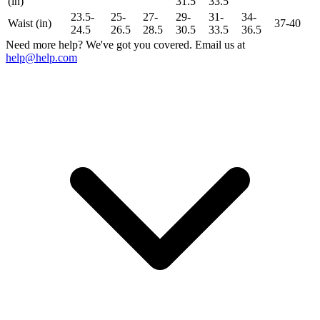
(in)
31.5
33.5
23.5-
25-
27-
29-
31-
34-
Waist (in)
37-40
24.5
26.5
28.5
30.5
33.5
36.5
Need more help? We've got you covered. Email us at
help@help.com