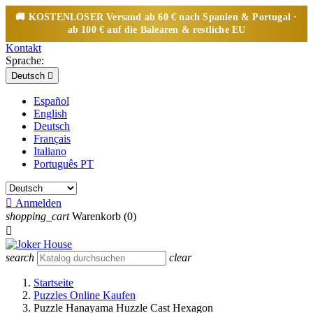
🚚
KOSTENLOSER
Versand ab 60 € nach Spanien & Portugal ·
ab 100 € auf die Balearen & restliche EU
Kontakt
Sprache:
Deutsch

Español
English
Deutsch
Français
Italiano
Português PT

Anmelden
shopping_cart
Warenkorb
(0)

search
clear
Startseite
Puzzles Online Kaufen
Puzzle Hanayama Huzzle Cast Hexagon