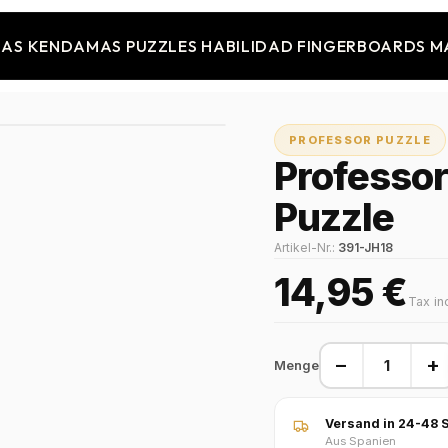
JAS
KENDAMAS
PUZZLES
HABILIDAD
FINGERBOARDS
M
PROFESSOR PUZZLE
Professor
Puzzle
Artikel-Nr.:
391-JH18
14,95 €
Tax in
−
+
Menge
Versand in 24-48 S
Aus Spanien