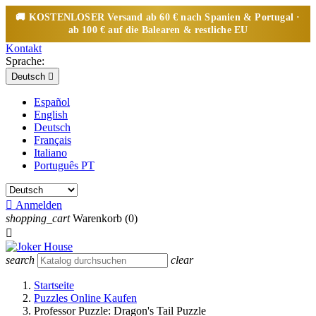
🚚
KOSTENLOSER
Versand ab 60 € nach Spanien & Portugal ·
ab 100 € auf die Balearen & restliche EU
Kontakt
Sprache:
Deutsch

Español
English
Deutsch
Français
Italiano
Português PT

Anmelden
shopping_cart
Warenkorb
(0)

search
clear
Startseite
Puzzles Online Kaufen
Professor Puzzle: Dragon's Tail Puzzle