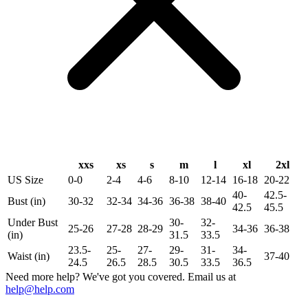
xxs
xs
s
m
l
xl
2xl
US Size
0-0
2-4
4-6
8-10
12-14
16-18
20-22
40-
42.5-
Bust (in)
30-32
32-34
34-36
36-38
38-40
42.5
45.5
Under Bust
30-
32-
25-26
27-28
28-29
34-36
36-38
(in)
31.5
33.5
23.5-
25-
27-
29-
31-
34-
Waist (in)
37-40
24.5
26.5
28.5
30.5
33.5
36.5
Need more help? We've got you covered. Email us at
help@help.com