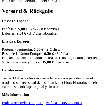
Noch keine Bewertungen. Sei der Erste!
Versand & Rückgabe
Envíos a España
Península:
5,00 €
· 24–72 h laborables.
Baleares:
9,50 €
· 3–7 días laborables.
Envíos a Europa
Portugal (península):
5,00 €
· 2–5 días.
Resto de la Unión Europea:
9,50 €
· 3–5 días.
Bulgaria, Estonia, Finlandia, Croacia, Lituania, Letonia, Noruega,
Serbia, Rumanía y Suecia:
15,00 €
· 3–5 días.
Devoluciones
Tienes
14 días naturales
desde la recepción para devolver el
producto sin necesidad de justificar la decisión. El producto debe
estar en su embalaje original y sin uso.
Más información
Política de envíos completa
·
Política de devoluciones