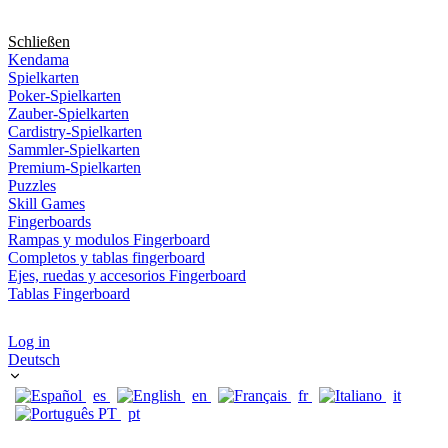
Schließen
Kendama
Spielkarten
Poker-Spielkarten
Zauber-Spielkarten
Cardistry-Spielkarten
Sammler-Spielkarten
Premium-Spielkarten
Puzzles
Skill Games
Fingerboards
Rampas y modulos Fingerboard
Completos y tablas fingerboard
Ejes, ruedas y accesorios Fingerboard
Tablas Fingerboard
Log in
Deutsch
es
en
fr
it
pt