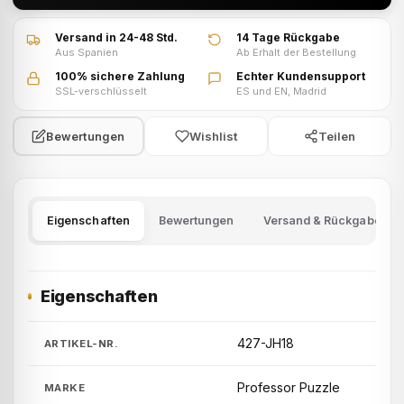
Versand in 24-48 Std.
14 Tage Rückgabe
Aus Spanien
Ab Erhalt der Bestellung
100% sichere Zahlung
Echter Kundensupport
SSL-verschlüsselt
ES und EN, Madrid
Wishlist
Teilen
Bewertungen
Eigenschaften
Bewertungen
Versand & Rückgabe
Eigenschaften
427-JH18
ARTIKEL-NR.
Professor Puzzle
MARKE