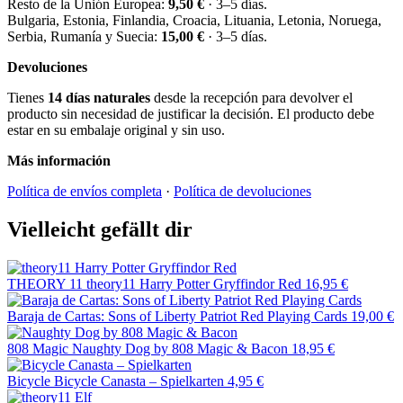
Resto de la Unión Europea:
9,50 €
· 3–5 días.
Bulgaria, Estonia, Finlandia, Croacia, Lituania, Letonia, Noruega,
Serbia, Rumanía y Suecia:
15,00 €
· 3–5 días.
Devoluciones
Tienes
14 días naturales
desde la recepción para devolver el
producto sin necesidad de justificar la decisión. El producto debe
estar en su embalaje original y sin uso.
Más información
Política de envíos completa
·
Política de devoluciones
Vielleicht gefällt dir
THEORY 11
theory11 Harry Potter Gryffindor Red
16,95 €
Baraja de Cartas: Sons of Liberty Patriot Red Playing Cards
19,00 €
808 Magic
Naughty Dog by 808 Magic & Bacon
18,95 €
Bicycle
Bicycle Canasta – Spielkarten
4,95 €