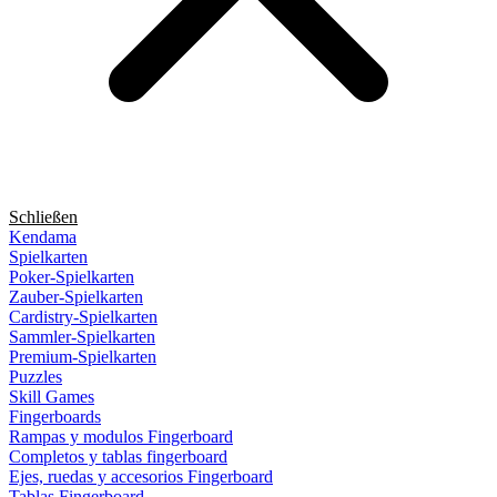
Schließen
Kendama
Spielkarten
Poker-Spielkarten
Zauber-Spielkarten
Cardistry-Spielkarten
Sammler-Spielkarten
Premium-Spielkarten
Puzzles
Skill Games
Fingerboards
Rampas y modulos Fingerboard
Completos y tablas fingerboard
Ejes, ruedas y accesorios Fingerboard
Tablas Fingerboard