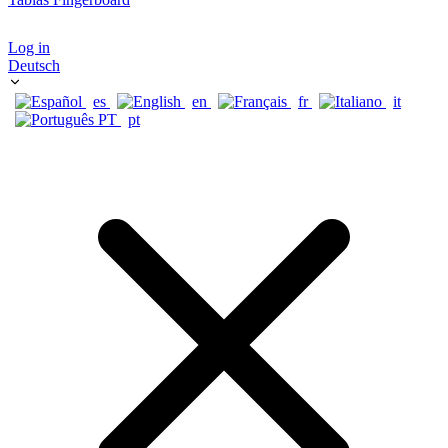
Log in
Deutsch
es
en
fr
it
pt