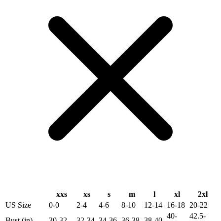
xxs
xs
s
m
l
xl
2xl
US Size
0-0
2-4
4-6
8-10
12-14
16-18
20-22
40-
42.5-
Bust (in)
30-32
32-34
34-36
36-38
38-40