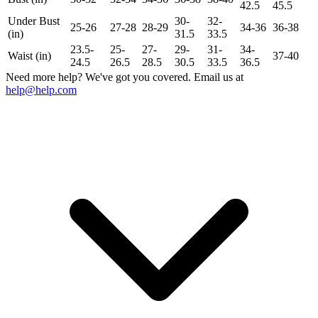
42.5
45.5
Under Bust
30-
32-
25-26
27-28
28-29
34-36
36-38
(in)
31.5
33.5
23.5-
25-
27-
29-
31-
34-
Waist (in)
37-40
24.5
26.5
28.5
30.5
33.5
36.5
Need more help? We've got you covered. Email us at
help@help.com