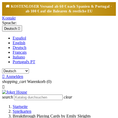
🚚
KOSTENLOSER
Versand ab 60 € nach Spanien & Portugal ·
ab 100 € auf die Balearen & restliche EU
Kontakt
Sprache:
Deutsch

Español
English
Deutsch
Français
Italiano
Português PT

Anmelden
shopping_cart
Warenkorb
(0)

search
clear
Startseite
Spielkarten
Breakthrough Playing Cards by Emily Sleights