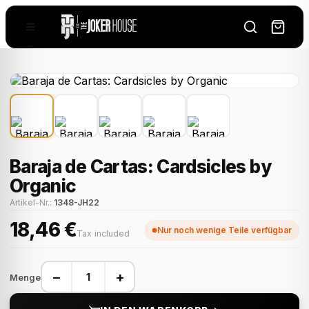
Baraja de Cartas: Cardsicles by
Organic
Artikel-Nr.:
1348-JH22
18,46 €
Nur noch wenige Teile verfügbar
Tax included
−
+
Menge