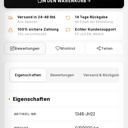
IN DEN WARENKORB
Versand in 24-48 Std.
14 Tage Rückgabe
Aus Spanien
Ab Erhalt der Bestellung
100% sichere Zahlung
Echter Kundensupport
SSL-verschlüsselt
ES und EN, Madrid
Wishlist
Teilen
Bewertungen
Eigenschaften
Bewertungen
Versand & Rückgabe
Eigenschaften
1348-JH22
ARTIKEL-NR.
0.100000 kg