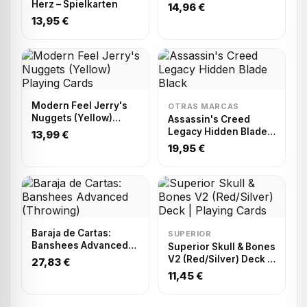
Herz – Spielkarten
14,96 €
13,95 €
Modern Feel Jerry's
OTRAS MARCAS
Nuggets (Yellow)
Assassin's Creed
Playing Cards
Legacy Hidden Blade
13,99 €
Black
19,95 €
Baraja de Cartas:
SUPERIOR
Banshees Advanced
Superior Skull & Bones
(Throwing)
V2 (Red/Silver) Deck |
27,83 €
Playing Cards
11,45 €