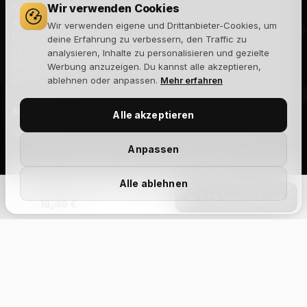
Wir verwenden Cookies
Sobre nosotros
Aviso legal
Wir verwenden eigene und Drittanbieter-Cookies, um
Política de privacidad
deine Erfahrung zu verbessern, den Traffic zu
Términos y condiciones
analysieren, Inhalte zu personalisieren und gezielte
Política de cookies
Werbung anzuzeigen. Du kannst alle akzeptieren,
Blog
ablehnen oder anpassen.
Mehr erfahren
NEWSLETTER
Alle akzeptieren
Novedades, lanzamientos y ofertas exclusivas. Sin spam.
Anpassen
Alle ablehnen
Baraja de Cartas: Cardsicles by Organic
Suscribirme
IN DEN WARENKORB
18,46 €
Acepto la
política de privacidad
y recibir comunicaciones
comerciales.
Size Chart
Aviso legal
Privacidad
xxs
Cookies
xs
Términos y condiciones
s
m
Devoluciones
l
xl
Envíos
Gestionar cookies