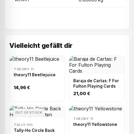
WEIGHT
Vielleicht gefällt dir
THEORY 11
theory11 Beetlejuice
Baraja de Cartas: F For
Fulton Playing Cards
14,96 €
21,00 €
OUT OF STOCK
THEORY 11
theory11 Yellowstone
TALLY-HO
Tally-Ho Circle Back