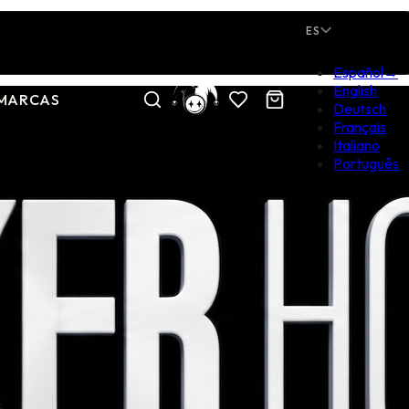
ES
Español
→
English
MARCAS
Deutsch
Français
Italiano
Português