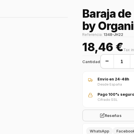
Baraja de
by Organ
Referencia:
1348-JH22
18,46 €
Tax i
−
Cantidad
Envío en 24-48h
Desde España
Pago 100% segur
Cifrado SSL
Reseñas
WhatsApp
Faceboo