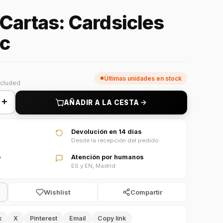
 Cartas: Cardsicles
ic
Últimas unidades en stock
ncluded
+
AÑADIR A LA CESTA
Devolución en 14 días
Desde la recepción del pedido
o
Atención por humanos
ES y EN, Madrid
Wishlist
Compartir
k
X
Pinterest
Email
Copy link