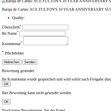
Baraja de Cartas: ACE FULTON'S 10 YEAR ANNIVERSARY
Quality:
*
Überschrift
*
Ihr Name
*
Kommentar
*
Pflichtfelder
Abbrechen
Senden
Bewertung gesendet
Ihr Kommentar wurde gespeichert und wird sofort nach Freigabe durc
OK
Ihre Bewertung kann nicht gesendet werden
OK
Noch keine Bewertungen. Sei der Erste!