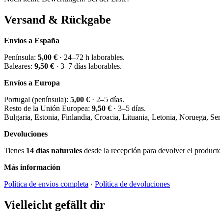
Versand & Rückgabe
Envíos a España
Península:
5,00 €
· 24–72 h laborables.
Baleares:
9,50 €
· 3–7 días laborables.
Envíos a Europa
Portugal (península):
5,00 €
· 2–5 días.
Resto de la Unión Europea:
9,50 €
· 3–5 días.
Bulgaria, Estonia, Finlandia, Croacia, Lituania, Letonia, Noruega, S
Devoluciones
Tienes
14 días naturales
desde la recepción para devolver el producto 
Más información
Política de envíos completa
·
Política de devoluciones
Vielleicht gefällt dir