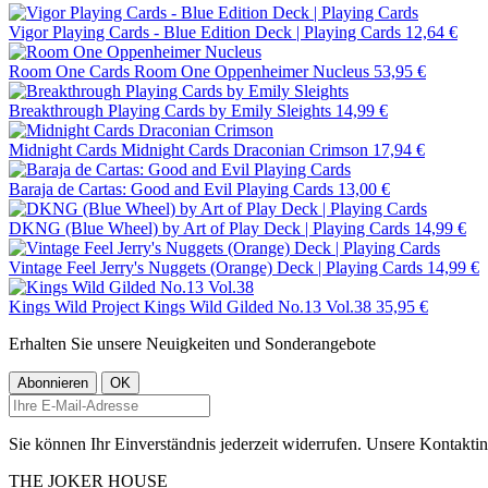
Vigor Playing Cards - Blue Edition Deck | Playing Cards
12,64 €
Room One Cards
Room One Oppenheimer Nucleus
53,95 €
Breakthrough Playing Cards by Emily Sleights
14,99 €
Midnight Cards
Midnight Cards Draconian Crimson
17,94 €
Baraja de Cartas: Good and Evil Playing Cards
13,00 €
DKNG (Blue Wheel) by Art of Play Deck | Playing Cards
14,99 €
Vintage Feel Jerry's Nuggets (Orange) Deck | Playing Cards
14,99 €
Kings Wild Project
Kings Wild Gilded No.13 Vol.38
35,95 €
Erhalten Sie unsere Neuigkeiten und Sonderangebote
Sie können Ihr Einverständnis jederzeit widerrufen. Unsere Kontaktin
THE
JOKER
HOUSE