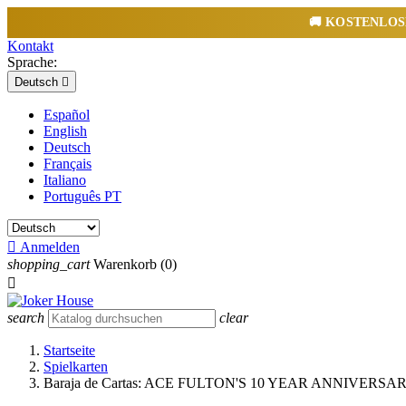
🚚
KOSTENLOS
Kontakt
Sprache:
Deutsch

Español
English
Deutsch
Français
Italiano
Português PT

Anmelden
shopping_cart
Warenkorb
(0)

search
clear
Startseite
Spielkarten
Baraja de Cartas: ACE FULTON'S 10 YEAR ANNIVE