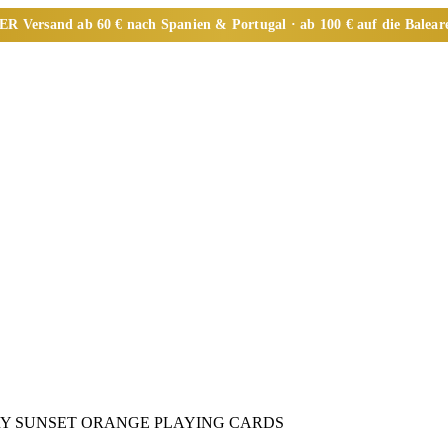
ER
Versand ab 60 € nach Spanien & Portugal · ab 100 € auf die Balear
RSARY SUNSET ORANGE PLAYING CARDS