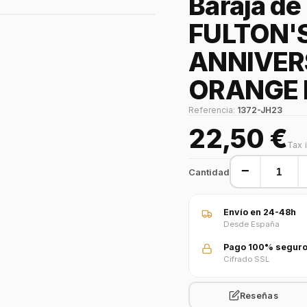
Baraja de
FULTON'S
ANNIVER
ORANGE 
Referencia:
1372-JH23
22,50 €
Tax 
−
Cantidad
Envío en 24-48h
Desde España
Pago 100% segur
Cifrado SSL
Reseñas