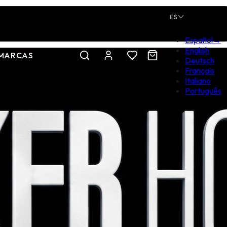
ES
Español
→
English
MARCAS
Deutsch
Français
Italiano
Português