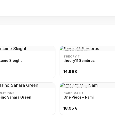
OUT OF STOCK
THEORY 11
taine Sleight
theory11 Sembras
14,96 €
OUT OF STOCK
INATIONS
CARD MAFIA
sino Sahara Green
One Piece – Nami
18,95 €