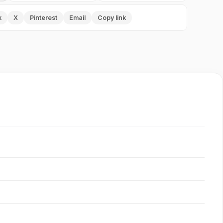
k
X
Pinterest
Email
Copy link