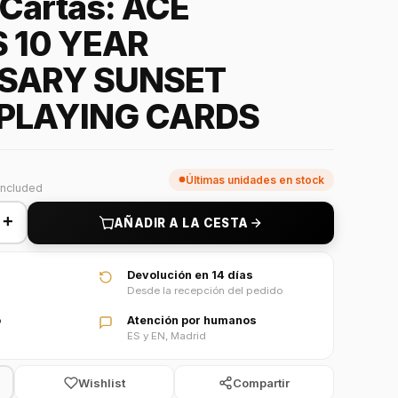
 Cartas: ACE
 10 YEAR
SARY SUNSET
PLAYING CARDS
Últimas unidades en stock
included
+
AÑADIR A LA CESTA
Devolución en 14 días
Desde la recepción del pedido
o
Atención por humanos
ES y EN, Madrid
Wishlist
Compartir