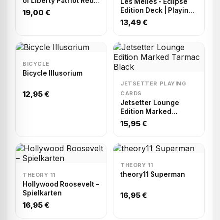
of Liberty Patriot Red
Les Melies - Eclipse
Playing Cards
Edition Deck | Playing
19,00 €
Cards
13,49 €
BICYCLE
Bicycle Illusorium
JETSETTER PLAYING
12,95 €
CARDS
Jetsetter Lounge
Edition Marked
Tarmac Black
15,95 €
THEORY 11
theory11 Superman
THEORY 11
Hollywood Roosevelt –
Spielkarten
16,95 €
16,95 €