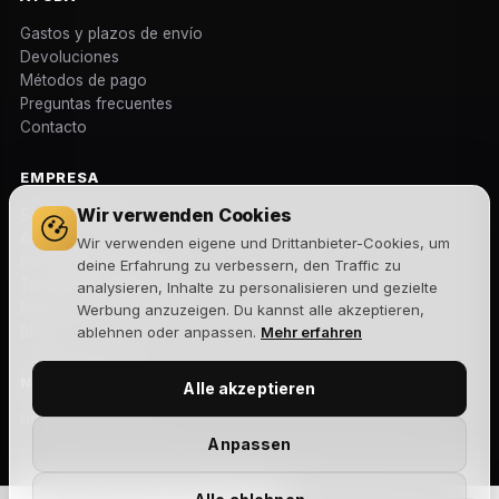
Gastos y plazos de envío
Devoluciones
Métodos de pago
Preguntas frecuentes
Contacto
EMPRESA
Wir verwenden Cookies
Sobre nosotros
Aviso legal
Wir verwenden eigene und Drittanbieter-Cookies, um
Política de privacidad
deine Erfahrung zu verbessern, den Traffic zu
Términos y condiciones
analysieren, Inhalte zu personalisieren und gezielte
Política de cookies
Werbung anzuzeigen. Du kannst alle akzeptieren,
Blog
ablehnen oder anpassen.
Mehr erfahren
NEWSLETTER
Alle akzeptieren
Novedades, lanzamientos y ofertas exclusivas. Sin spam.
Anpassen