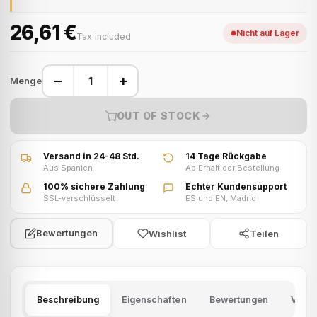
26,61 €
Nicht auf Lager
Tax included
−
+
Menge
OUT OF STOCK
Versand in 24-48 Std.
14 Tage Rückgabe
Aus Spanien
Ab Erhalt der Bestellung
100% sichere Zahlung
Echter Kundensupport
SSL-verschlüsselt
ES und EN, Madrid
Wishlist
Teilen
Bewertungen
Beschreibung
Eigenschaften
Bewertungen
Versa