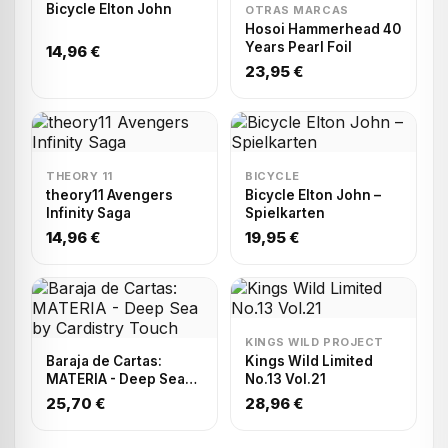
Bicycle Elton John
OTRAS MARCAS
Hosoi Hammerhead 40
Years Pearl Foil
14,96 €
23,95 €
THEORY 11
BICYCLE
theory11 Avengers
Bicycle Elton John –
Infinity Saga
Spielkarten
14,96 €
19,95 €
KINGS WILD PROJECT
Baraja de Cartas:
Kings Wild Limited
MATERIA - Deep Sea
No.13 Vol.21
by Cardistry Touch
25,70 €
28,96 €