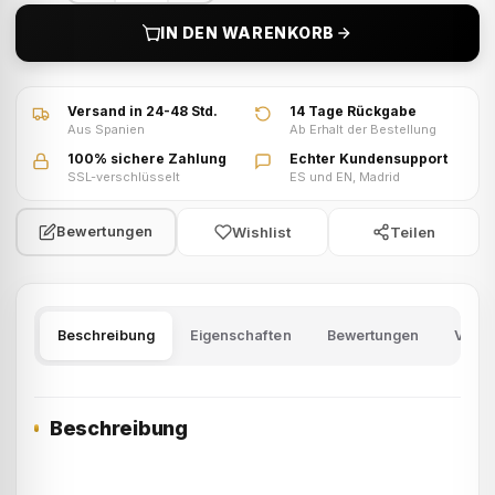
IN DEN WARENKORB
VIDEO · Produktvideo ansehen
Versand in 24-48 Std.
14 Tage Rückgabe
Aus Spanien
Ab Erhalt der Bestellung
100% sichere Zahlung
Echter Kundensupport
SSL-verschlüsselt
ES und EN, Madrid
Wishlist
Teilen
Bewertungen
Beschreibung
Eigenschaften
Bewertungen
Versa
Beschreibung