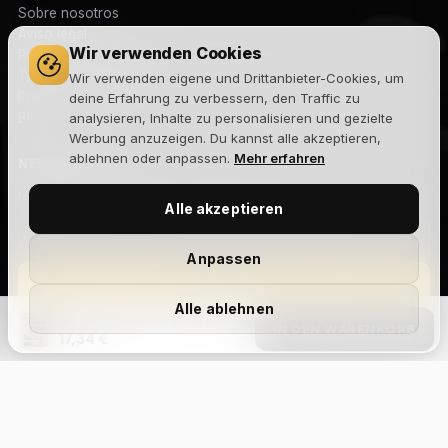
Sobre nosotros
Aviso legal
Wir verwenden Cookies
Política de privacidad
Términos y condiciones
Wir verwenden eigene und Drittanbieter-Cookies, um
Política de cookies
deine Erfahrung zu verbessern, den Traffic zu
Blog
analysieren, Inhalte zu personalisieren und gezielte
Werbung anzuzeigen. Du kannst alle akzeptieren,
ablehnen oder anpassen.
Mehr erfahren
NEWSLETTER
Novedades, lanzamientos y ofertas exclusivas. Sin spam.
Alle akzeptieren
Anpassen
Suscribirme
Alle ablehnen
Off The Wall Deck | Playing Cards
Acepto la
política de privacidad
y recibir comunicaciones
IN DEN WARENKORB
17,34 €
comerciales.
Size Chart
Aviso legal
Privacidad
Cookies
Términos y condiciones
Devoluciones