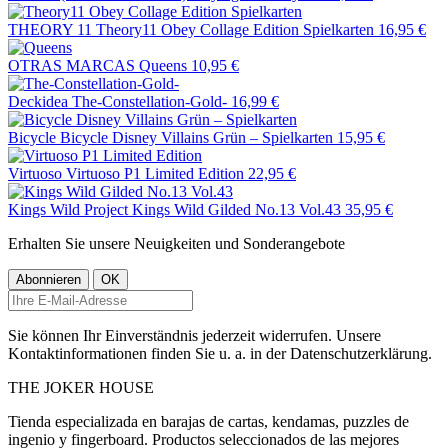
THEORY 11
Theory11 Obey Collage Edition Spielkarten
16,95 €
OTRAS MARCAS
Queens
10,95 €
Deckidea
The-Constellation-Gold-
16,99 €
Bicycle
Bicycle Disney Villains Grün – Spielkarten
15,95 €
Virtuoso
Virtuoso P1 Limited Edition
22,95 €
Kings Wild Project
Kings Wild Gilded No.13 Vol.43
35,95 €
Erhalten Sie unsere Neuigkeiten und Sonderangebote
Sie können Ihr Einverständnis jederzeit widerrufen. Unsere
Kontaktinformationen finden Sie u. a. in der Datenschutzerklärung.
THE
JOKER
HOUSE
Tienda especializada en barajas de cartas, kendamas, puzzles de
ingenio y fingerboard. Productos seleccionados de las mejores