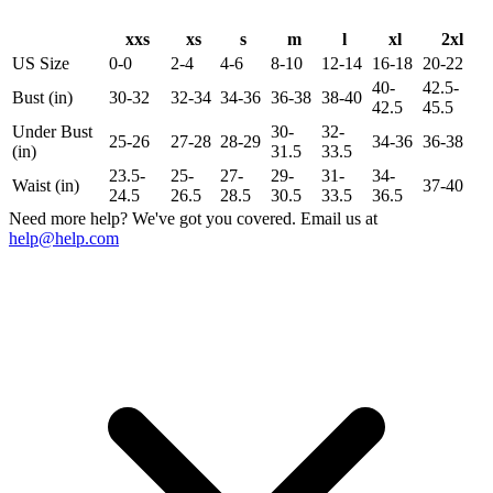
xxs
xs
s
m
l
xl
2xl
US Size
0-0
2-4
4-6
8-10
12-14
16-18
20-22
40-
42.5-
Bust (in)
30-32
32-34
34-36
36-38
38-40
42.5
45.5
Under Bust
30-
32-
25-26
27-28
28-29
34-36
36-38
(in)
31.5
33.5
23.5-
25-
27-
29-
31-
34-
Waist (in)
37-40
24.5
26.5
28.5
30.5
33.5
36.5
Need more help? We've got you covered. Email us at
help@help.com