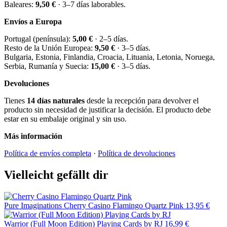
Baleares:
9,50 €
· 3–7 días laborables.
Envíos a Europa
Portugal (península):
5,00 €
· 2–5 días.
Resto de la Unión Europea:
9,50 €
· 3–5 días.
Bulgaria, Estonia, Finlandia, Croacia, Lituania, Letonia, Noruega,
Serbia, Rumanía y Suecia:
15,00 €
· 3–5 días.
Devoluciones
Tienes
14 días naturales
desde la recepción para devolver el
producto sin necesidad de justificar la decisión. El producto debe
estar en su embalaje original y sin uso.
Más información
Política de envíos completa
·
Política de devoluciones
Vielleicht gefällt dir
Pure Imaginations
Cherry Casino Flamingo Quartz Pink
13,95 €
Warrior (Full Moon Edition) Playing Cards by RJ
16,99 €