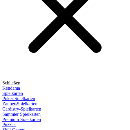
Schließen
Kendama
Spielkarten
Poker-Spielkarten
Zauber-Spielkarten
Cardistry-Spielkarten
Sammler-Spielkarten
Premium-Spielkarten
Puzzles
Skill Games