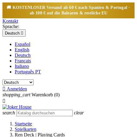
🚚
KOSTENLOSER
Versand ab 60 € nach Spanien & Portugal ·
ab 100 € auf die Balearen & restliche EU
Kontakt
Sprache:
Deutsch

Español
English
Deutsch
Français
Italiano
Português PT

Anmelden
shopping_cart
Warenkorb
(0)

search
clear
Startseite
Spielkarten
Ren Deck | Playing Cards