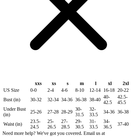
xxs
xs
s
m
l
xl
2xl
US Size
0-0
2-4
4-6
8-10
12-14
16-18
20-22
40-
42.5-
Bust (in)
30-32
32-34
34-36
36-38
38-40
42.5
45.5
Under Bust
30-
32-
25-26
27-28
28-29
34-36
36-38
(in)
31.5
33.5
23.5-
25-
27-
29-
31-
34-
Waist (in)
37-40
24.5
26.5
28.5
30.5
33.5
36.5
Need more help? We've got you covered. Email us at