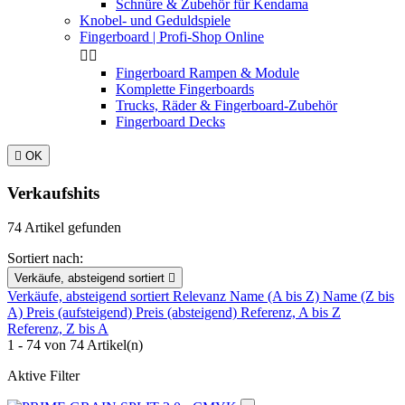
Schnüre & Zubehör für Kendama
Knobel- und Geduldspiele
Fingerboard | Profi-Shop Online


Fingerboard Rampen & Module
Komplette Fingerboards
Trucks, Räder & Fingerboard-Zubehör
Fingerboard Decks

OK
Verkaufshits
74 Artikel gefunden
Sortiert nach:
Verkäufe, absteigend sortiert

Verkäufe, absteigend sortiert
Relevanz
Name (A bis Z)
Name (Z bis
A)
Preis (aufsteigend)
Preis (absteigend)
Referenz, A bis Z
Referenz, Z bis A
1 - 74 von 74 Artikel(n)
Aktive Filter