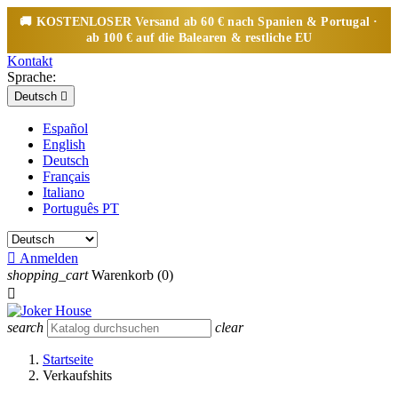
🚚
KOSTENLOSER
Versand ab 60 € nach Spanien & Portugal ·
ab 100 € auf die Balearen & restliche EU
Kontakt
Sprache:
Deutsch

Español
English
Deutsch
Français
Italiano
Português PT

Anmelden
shopping_cart
Warenkorb
(0)

search
clear
Startseite
Verkaufshits