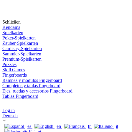
Schließen
Kendama
Spielkarten
Poker-Spielkarten
Zauber-Spielkarten
Cardistry-Spielkarten
Sammler-Spielkarten
Premium-Spielkarten
Puzzles
Skill Games
Fingerboards
Rampas y modulos Fingerboard
Completos y tablas fingerboard
Ejes, ruedas y accesorios Fingerboard
Tablas Fingerboard
Log in
Deutsch
es
en
fr
it
pt