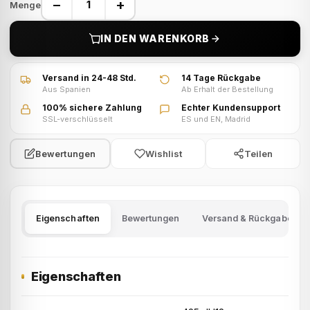
−
+
Menge
IN DEN WARENKORB
Versand in 24-48 Std.
14 Tage Rückgabe
Aus Spanien
Ab Erhalt der Bestellung
100% sichere Zahlung
Echter Kundensupport
SSL-verschlüsselt
ES und EN, Madrid
Wishlist
Teilen
Bewertungen
Eigenschaften
Bewertungen
Versand & Rückgabe
Eigenschaften