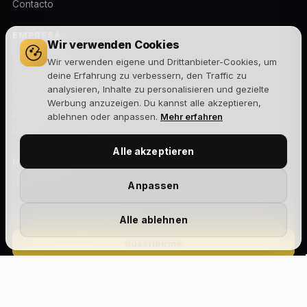
Contacto
EMPRESA
Wir verwenden Cookies
Sobre nosotros
Wir verwenden eigene und Drittanbieter-Cookies, um
Aviso legal
deine Erfahrung zu verbessern, den Traffic zu
Política de privacidad
analysieren, Inhalte zu personalisieren und gezielte
Términos y condiciones
Werbung anzuzeigen. Du kannst alle akzeptieren,
Política de cookies
ablehnen oder anpassen.
Mehr erfahren
Blog
Alle akzeptieren
NEWSLETTER
Novedades, lanzamientos y ofertas exclusivas. Sin spam.
Anpassen
Alle ablehnen
Suscribirme
Acepto la
política de privacidad
y recibir comunicaciones
comerciales.
Size Chart