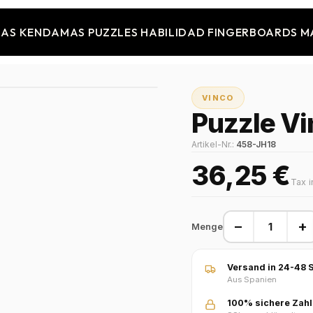
JAS
KENDAMAS
PUZZLES
HABILIDAD
FINGERBOARDS
M
VINCO
Puzzle Vi
Artikel-Nr.:
458-JH18
36,25 €
Tax i
−
+
Menge
Versand in 24-48 S
Aus Spanien
100% sichere Zah