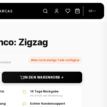
ARCAS
DE
nco: Zigzag
Nur noch wenige Teile verfügbar
ncluded
IN DEN WARENKORB
td.
14 Tage Rückgabe
Ab Erhalt der Bestellung
lung
Echter Kundensupport