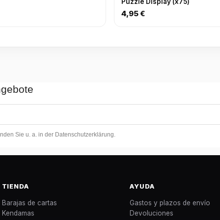
Puzzle Display (x75)
4,95 €
ngebote
inden Sie u. a. in der Datenschutzerklärung.
TIENDA
AYUDA
Barajas de cartas
Gastos y plazos de envío
Kendamas
Devoluciones