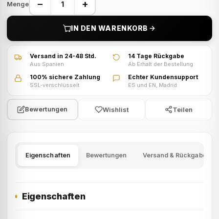
−
+
Menge
IN DEN WARENKORB
Versand in 24-48 Std.
14 Tage Rückgabe
Aus Spanien
Ab Erhalt der Bestellung
100% sichere Zahlung
Echter Kundensupport
SSL-verschlüsselt
ES und EN, Madrid
Wishlist
Teilen
Bewertungen
Eigenschaften
Bewertungen
Versand & Rückgabe
Eigenschaften