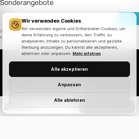
Sonderangebote
Wir verwenden Cookies
Wir verwenden eigene und Drittanbieter-Cookies, um
Sie können Ihr Einverständnis jederzeit widerrufen. Unsere
deine Erfahrung zu verbessern, den Traffic zu
Kontaktinformationen finden Sie u. a. in der Datenschutzerklärung.
analysieren, Inhalte zu personalisieren und gezielte
Werbung anzuzeigen. Du kannst alle akzeptieren,
ablehnen oder anpassen.
Mehr erfahren
THE
JOKER
HOUSE
Alle akzeptieren
Tienda especializada en barajas de cartas,
kendamas, puzzles de ingenio y fingerboard.
Anpassen
Productos seleccionados de las mejores
marcas del mundo, con envío rápido y atención
Alle ablehnen
cercana.
Baraja de Cartas: Secret Tale Black Knight Playing Cards
IN DEN WARENKORB
24,50 €
Size Chart
TIENDA