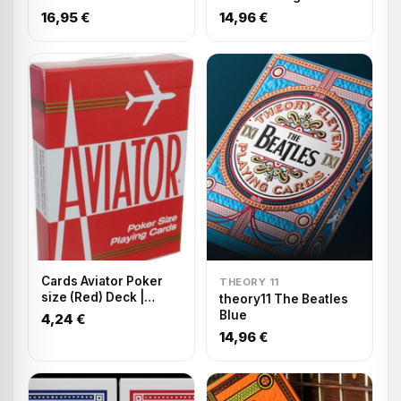
Index – Spielkarten
16,95 €
14,96 €
Cards Aviator Poker
THEORY 11
size (Red) Deck |
theory11 The Beatles
Playing Cards
Blue
4,24 €
14,96 €