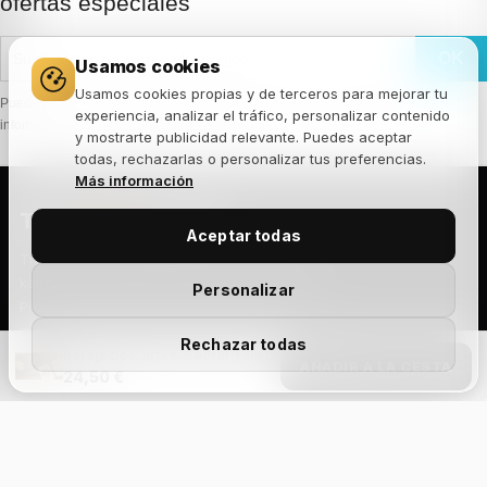
ofertas especiales
Usamos cookies
Usamos cookies propias y de terceros para mejorar tu
Puede darse de baja en cualquier momento. Para ello, consulte nuestra
experiencia, analizar el tráfico, personalizar contenido
información de contacto en el aviso legal.
y mostrarte publicidad relevante. Puedes aceptar
todas, rechazarlas o personalizar tus preferencias.
Más información
THE
JOKER
HOUSE
Aceptar todas
Tienda especializada en barajas de cartas,
kendamas, puzzles de ingenio y fingerboard.
Personalizar
Productos seleccionados de las mejores
marcas del mundo, con envío rápido y atención
Rechazar todas
cercana.
Baraja de Cartas: Secret Tale Black Knight Playing Cards
AÑADIR A LA CESTA
24,50 €
Add Your Heading
Text
TIENDA