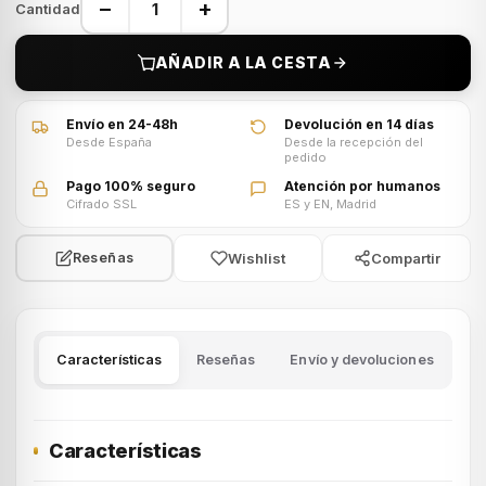
−
+
Cantidad
AÑADIR A LA CESTA
Envío en 24-48h
Devolución en 14 días
Desde España
Desde la recepción del
pedido
Pago 100% seguro
Atención por humanos
Cifrado SSL
ES y EN, Madrid
Wishlist
Compartir
Reseñas
Características
Reseñas
Envío y devoluciones
Características