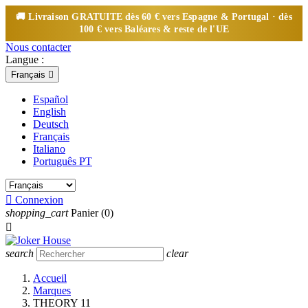
🚚 Livraison
GRATUITE
dès 60 € vers Espagne & Portugal · dès
100 € vers Baléares & reste de l'UE
Nous contacter
Langue :
Français

Español
English
Deutsch
Français
Italiano
Português PT

Connexion
shopping_cart
Panier
(0)

search
clear
Accueil
Marques
THEORY 11