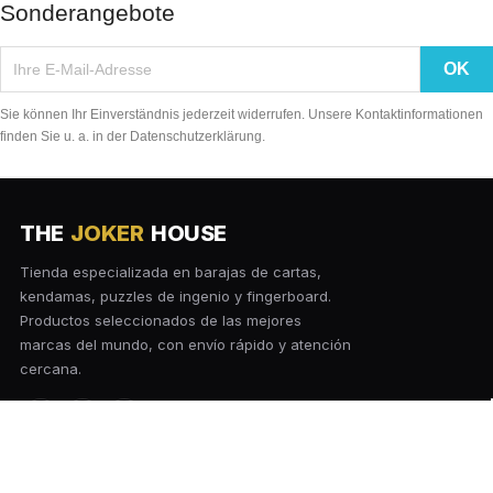
Sonderangebote
Sie können Ihr Einverständnis jederzeit widerrufen. Unsere Kontaktinformationen
finden Sie u. a. in der Datenschutzerklärung.
THE
JOKER
HOUSE
Tienda especializada en barajas de cartas,
kendamas, puzzles de ingenio y fingerboard.
Productos seleccionados de las mejores
marcas del mundo, con envío rápido y atención
cercana.
Size Chart
TIENDA