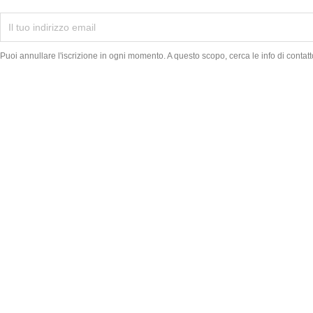
Puoi annullare l'iscrizione in ogni momento. A questo scopo, cerca le info di contatto
THE
JOKER
HOUSE
Tienda especializada en barajas de cartas,
kendamas, puzzles de ingenio y fingerboard.
Productos seleccionados de las mejores
marcas del mundo, con envío rápido y atención
cercana.
NEWSLETTER