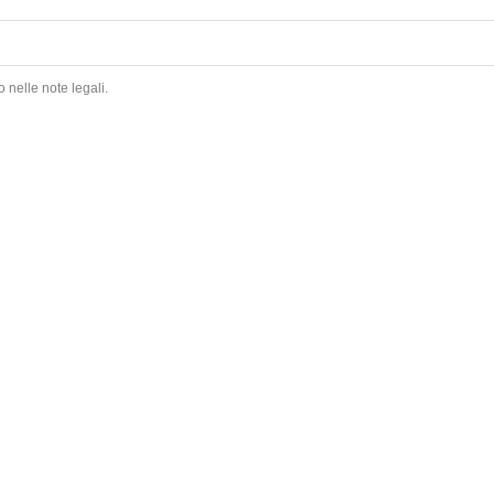
 nelle note legali.
TIENDA
AYUDA
Barajas de cartas
Gastos y plazos de envío
Kendamas
Devoluciones
Puzzles
Métodos de pago
Juegos de habilidad
Preguntas frecuentes
Fingerboard
Contacto