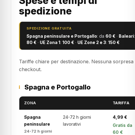
Spese e tempi di
spedizione
SPEDIZIONE GRATUITA
Spagna peninsulare e Portogallo
: da
60 €
·
Baleari
:
80 €
·
UE Zona 1
:
100 €
·
UE Zone 2 e 3
:
150 €
Tariffe chiare per destinazione. Nessuna sorpresa 
checkout.
Spagna e Portogallo
ZONA
TARIFFA
Spagna
24-72 h giorni
4,99 €
peninsulare
lavorativi
Gratis da
24-72 h giorni
60 €