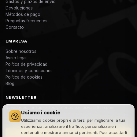
Gastos y plazos de envío
Devoluciones
Métodos de pago
Preguntas frecuentes
Contacto
EMPRESA
Sobre nosotros
Aviso legal
Política de privacidad
Términos y condiciones
Política de cookies
Blog
NEWSLETTER
Novedades, lanzamientos y ofertas exclusivas. Sin spam.
Usiamo i cookie
Utilizziamo cookie propri e di terzi per migliorare la tua
esperienza, analizzare il traffico, personalizzare i
contenuti e mostrare annunci pertinenti. Puoi accettarli
Suscribirme