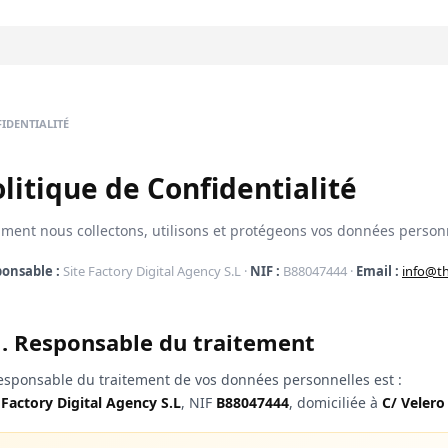
IDENTIALITÉ
litique de Confidentialité
ent nous collectons, utilisons et protégeons vos données personn
onsable :
Site Factory Digital Agency S.L ·
NIF :
B88047444 ·
Email :
info@t
1. Responsable du traitement
esponsable du traitement de vos données personnelles est :
 Factory Digital Agency S.L
, NIF
B88047444
, domiciliée à
C/ Velero