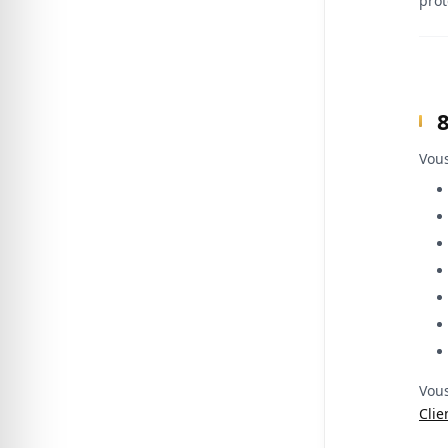
prot
8
Vous
Vous
Clie