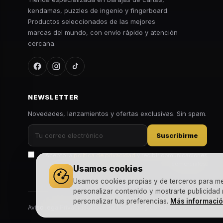
kendamas, puzzles de ingenio y fingerboard.
Productos seleccionados de las mejores
marcas del mundo, con envío rápido y atención
cercana.
NEWSLETTER
Novedades, lanzamientos y ofertas exclusivas. Sin spam.
Suscribirme
Acepto la
política de privacidad
y recibir comunicaciones
comerciales.
Usamos cookies
Usamos cookies propias y de terceros para mejo
personalizar contenido y mostrarte publicidad
personalizar tus preferencias.
Más informaci
Aviso legal
Privacidad
Cookies
Términos y condiciones
Devolucion