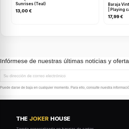
Sunrises (Teal)
Baraja Vin
| Playing 
13,00 €
17,99 €
Infórmese de nuestras últimas noticias y ofert
Puede darse de baja en cualquier momento. Para ello, consulte nuestra información
THE
JOKER
HOUSE
Tienda especializada en barajas de cartas,