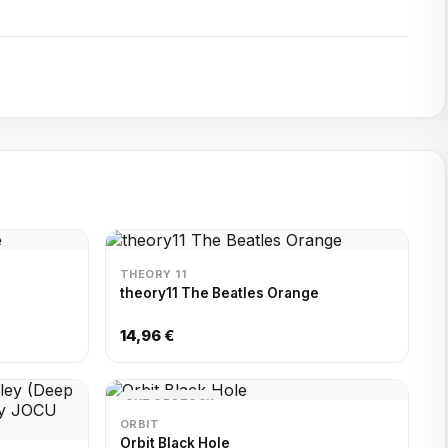
THEORY 11
theory11 The Beatles Orange
14,96 €
OUT OF STOCK
ORBIT
Orbit Black Hole