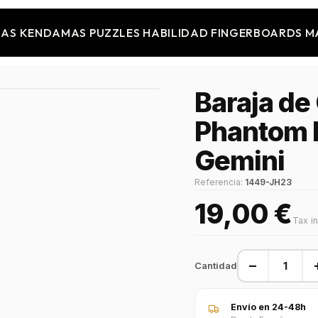
JAS
KENDAMAS
PUZZLES
HABILIDAD
FINGERBOARDS
M
Baraja de
Phantom P
Gemini
Referencia:
1449-JH23
19,00 €
Tax i
−
Cantidad
Envío en 24-48h