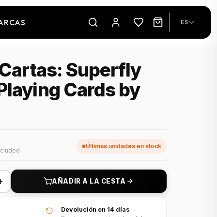
ARCAS
ES
 Cartas: Superfly
laying Cards by
Últimas unidades en stock
ncluded
+
AÑADIR A LA CESTA
Devolución en 14 días