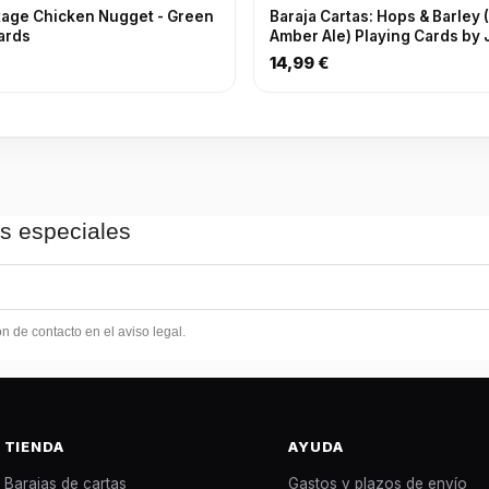
tage Chicken Nugget - Green
Baraja Cartas: Hops & Barley
cards
Amber Ale) Playing Cards by
Playing Cards
14,99 €
as especiales
 de contacto en el aviso legal.
TIENDA
AYUDA
Barajas de cartas
Gastos y plazos de envío