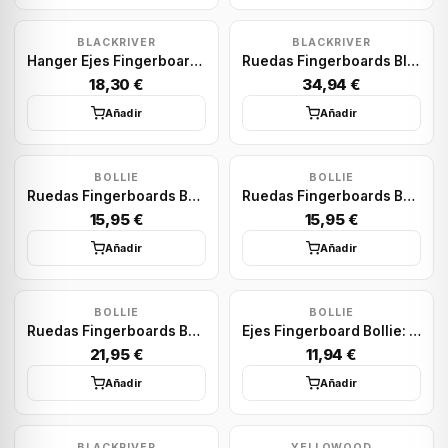
BLACKRIVER
BLACKRIVER
Hanger Ejes Fingerboards Blackriver: First Aid Single Hanger 34 Black
Ruedas Fingerboards Blackriver: Blank Street Yellow
18,30 €
34,94 €
Añadir
Añadir
BOLLIE
BOLLIE
Ruedas Fingerboards Bollie: Bearing Wheels Red
Ruedas Fingerboards Bollie: Bearing Wheels Yellow
15,95 €
15,95 €
Añadir
Añadir
BOLLIE
BOLLIE
Ruedas Fingerboards Bollie: Pro Wheels Red
Ejes Fingerboard Bollie: Color Line Green
21,95 €
11,94 €
Añadir
Añadir
BLACKRIVER
YELLOWOOD