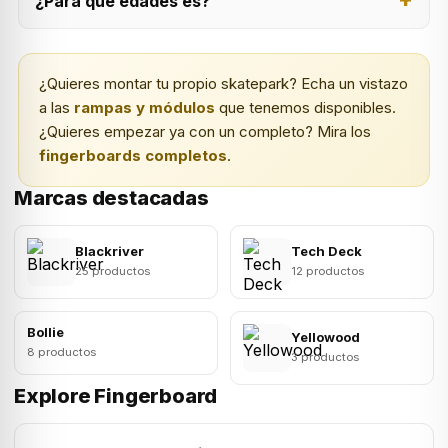
¿Para qué edades es?
¿Quieres montar tu propio skatepark? Echa un vistazo
a las
rampas y módulos
que tenemos disponibles.
¿Quieres empezar ya con un completo? Mira los
fingerboards completos
.
Marcas destacadas
Blackriver
Tech Deck
25 productos
12 productos
Bollie
Yellowood
8 productos
3 productos
Explore Fingerboard