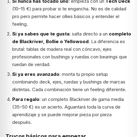
Si nunca has tocado uno
: empieza con un
Tech Deck
(10–15 €) para probar si te engancha. No es de calidad
pro pero permite hacer ollies básicos y entender el
feeling.
Si ya sabes que te gusta
: salta directo a un
completo
de Blackriver, Bollie o Yellowood
. La diferencia es
brutal: tablas de madera real con cóncavo, ejes
profesionales con bushings y ruedas con bearings que
ruedan de verdad.
Si ya eres avanzado
: monta tu propio setup
combinando deck, ejes, ruedas y bushings de marcas
distintas. Cada combinación tiene un feeling diferente.
Para regalo
: un completo Blackriver de gama media
(35–50 €) es un acierto. Aguantará toda la curva de
aprendizaje y se puede mejorar pieza por pieza
después.
Trucos básicos para empezar