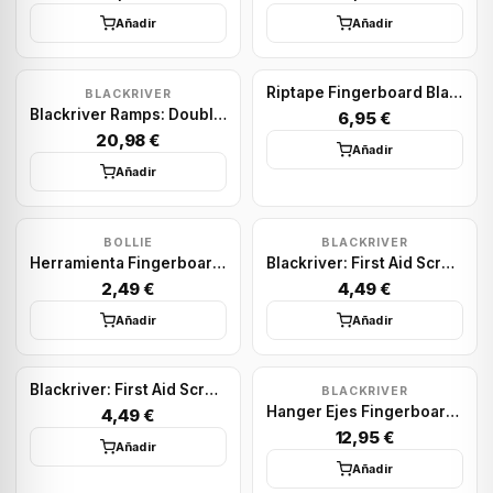
Añadir
Añadir
Riptape Fingerboard Blackriver: Classic - Precut
BLACKRIVER
Blackriver Ramps: Double Manual Pallet
6,95 €
20,98 €
Añadir
Añadir
BOLLIE
BLACKRIVER
Herramienta Fingerboard Bollie: Tool BK
Blackriver: First Aid Screws black
2,49 €
4,49 €
Añadir
Añadir
Blackriver: First Aid Screws
BLACKRIVER
Hanger Ejes Fingerboards Blackriver: First Aid Single 29
4,49 €
12,95 €
Añadir
Añadir