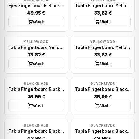
Ejes Fingerboards Blackriver: Wide 2.0 Gold/Gold 32
Tabla Fingerboard Yellowood: YW Blue
49,95 €
33,82 €
Añadir
Añadir
YELLOWOOD
YELLOWOOD
Tabla Fingerboard Yellowood: YW Green
Tabla Fingerboard Yellowood: YW Orange
33,82 €
33,82 €
Añadir
Añadir
BLACKRIVER
BLACKRIVER
Tabla Fingerboard Blackriver: Wide Mini Logo Nature 32mm
Tabla Fingerboard Blackriver: Mini Logo Red Wide 32mm
35,99 €
35,99 €
Añadir
Añadir
BLACKRIVER
BLACKRIVER
Tabla Fingerboard Blackriver: New Skull Turquoise Wide 32mm
Tabla Fingerboard Blackriver: Thrasher Nature X-Wide 33.3mm
43,98 €
43,98 €