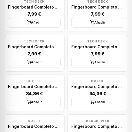
TECH DECK
TECH DECK
Fingerboard Completo Tech Deck: Hoops Stevie
Fingerboard Completo Tech Deck: DGK
7,99 €
7,99 €
Añadir
Añadir
TECH DECK
TECH DECK
Fingerboard Completo Tech Deck: Girl RD
Fingerboard Completo Tech Deck: Primitive PT
7,99 €
7,99 €
Añadir
Añadir
BOLLIE
BOLLIE
Fingerboard Completo Bollie: Psychedelic Yellow Set 30.5mm
Fingerboard Completo Bollie: Psychedelic Red Set 30.5mm
34,36 €
34,36 €
Añadir
Añadir
BOLLIE
BLACKRIVER
Fingerboard Completo Bollie: Psychedelic Green Set 30.5mm
Fingerboard Completo Blackriver: Mini Logo Nature Set X-Wide 33.3mm