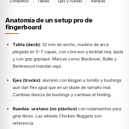
Completos
Tablas
Ejes y ruedas
Rampas
Anatomía de un setup pro de
fingerboard
Tabla (deck)
: 32 mm de ancho, madera de arce
plegada en 5–7 capas, con cóncavo y kicktail real, lijada
y con grip griptape. Marcas como Blackriver, Bollie y
Berlinwood mandan aquí.
Ejes (trucks)
: aluminio con kingpin a tornillo y bushings
que dan flex igual que en un skate de tamaño real.
Cambias dureza de bushings y cambias el feeling.
Ruedas
:
uretano (no plástico)
con rodamientos para
girar libres. Las wheels Chicken Nuggets son
referencia.