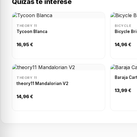
Quizás te interese
THEORY 11
BICYCLE
Tycoon Blanca
Bicycle Br
16,95 €
14,96 €
Baraja Car
THEORY 11
theory11 Mandalorian V2
13,99 €
14,96 €