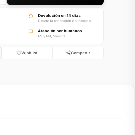
Devolución en 14 días
Desde la recepción del pedido
Atención por humanos
ES y EN, Madrid
Wishlist
Compartir