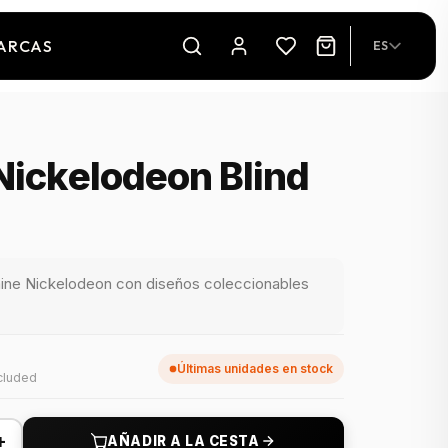
ARCAS
ES
Nickelodeon Blind
ine Nickelodeon con diseños coleccionables
Últimas unidades en stock
cluded
+
AÑADIR A LA CESTA