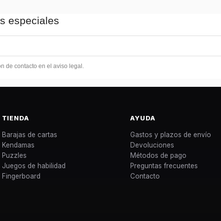
as especiales
 de contacto en el aviso legal.
TIENDA
AYUDA
Barajas de cartas
Gastos y plazos de envío
Kendamas
Devoluciones
Puzzles
Métodos de pago
Juegos de habilidad
Preguntas frecuentes
Fingerboard
Contacto