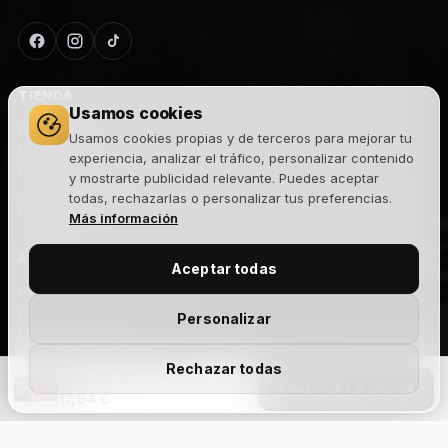
TIENDA
Usamos cookies
Barajas de cartas
Usamos cookies propias y de terceros para mejorar tu
Kendamas
experiencia, analizar el tráfico, personalizar contenido
Puzzles
y mostrarte publicidad relevante. Puedes aceptar
Juegos de habilidad
todas, rechazarlas o personalizar tus preferencias.
Fingerboard
Más información
AYUDA
Aceptar todas
Gastos y plazos de envío
Devoluciones
Personalizar
Métodos de pago
Preguntas frecuentes
Rechazar todas
Contacto
Kings Wild No.13 Vol.27
AÑADIR A LA CESTA
17,94 €
EMPRESA