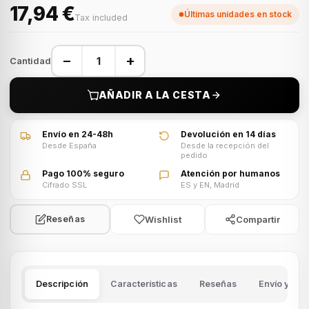
17,94 €
Últimas unidades en stock
Tax included
−
+
Cantidad
AÑADIR A LA CESTA
Envío en 24-48h
Devolución en 14 días
Desde España
Desde la recepción del
pedido
Pago 100% seguro
Atención por humanos
Cifrado SSL
ES y EN, Madrid
Wishlist
Compartir
Reseñas
Descripción
Características
Reseñas
Envío y dev