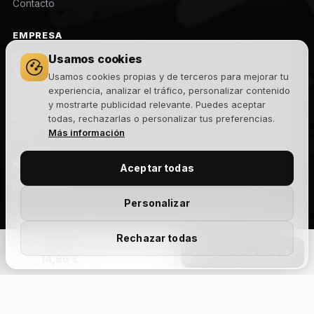
Contacto
EMPRESA
Usamos cookies
Sobre nosotros
Aviso legal
Usamos cookies propias y de terceros para mejorar tu
Política de privacidad
experiencia, analizar el tráfico, personalizar contenido
Términos y condiciones
y mostrarte publicidad relevante. Puedes aceptar
Política de cookies
todas, rechazarlas o personalizar tus preferencias.
Blog
Más información
NEWSLETTER
Aceptar todas
Novedades, lanzamientos y ofertas exclusivas. Sin spam.
Personalizar
Rechazar todas
Phoenix Vibrant Series Naranja Índice Grande
Suscribirme
AÑADIR A LA CESTA
14,96 €
Acepto la
política de privacidad
y recibir comunicaciones
comerciales.
Add Your Heading
Text