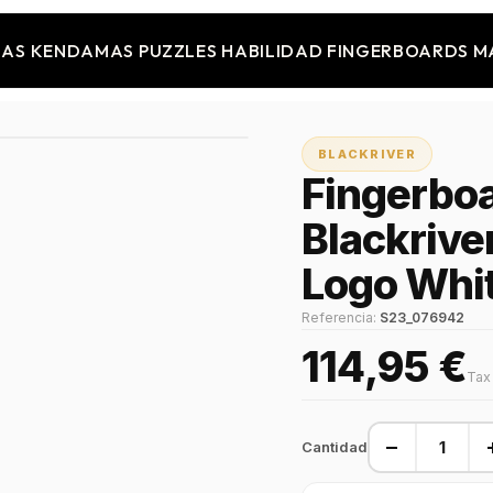
JAS
KENDAMAS
PUZZLES
HABILIDAD
FINGERBOARDS
M
BLACKRIVER
Fingerbo
Blackrive
Logo Whi
Referencia:
S23_076942
114,95 €
Tax
−
Cantidad