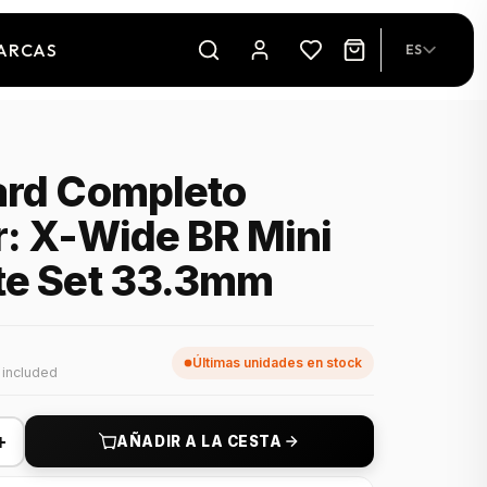
ARCAS
ES
ard Completo
r: X-Wide BR Mini
te Set 33.3mm
Últimas unidades en stock
 included
+
AÑADIR A LA CESTA