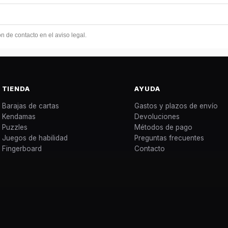
 de contacto en el aviso legal.
TIENDA
AYUDA
Barajas de cartas
Gastos y plazos de envío
Kendamas
Devoluciones
Puzzles
Métodos de pago
Juegos de habilidad
Preguntas frecuentes
Fingerboard
Contacto