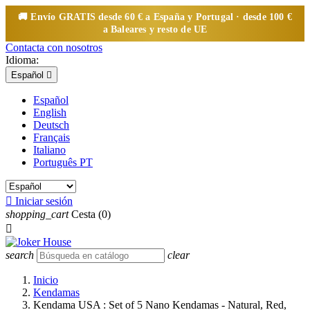
🚚 Envío
GRATIS
desde 60 € a España y Portugal · desde 100 €
a Baleares y resto de UE
Contacta con nosotros
Idioma:
Español

Español
English
Deutsch
Français
Italiano
Português PT

Iniciar sesión
shopping_cart
Cesta
(0)

search
clear
Inicio
Kendamas
Kendama USA : Set of 5 Nano Kendamas - Natural, Red,