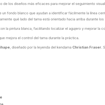
 de los diseños más eficaces para mejorar el seguimiento visual 
re un fondo blanco que ayudan a identificar fácilmente la línea cent
 claramente qué lado del tama está orientado hacia arriba durante los
n la pintura blanca, facilitando localizar el agujero y mejorar la co
e mejora el control del tama durante la práctica.
Shape
, diseñado por la leyenda del kendama
Christian Fraser
. 
ke
ma