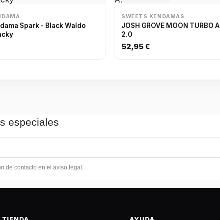
NDAMA
SWEETS KENDAMAS
dama Spark - Black Waldo
JOSH GROVE MOON TURBO A
acky
2.0
52,95 €
as especiales
 de contacto en el aviso legal.
TIENDA
AYUDA