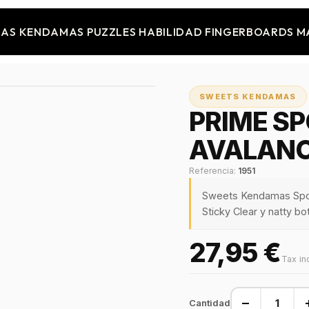
JAS
KENDAMAS
PUZZLES
HABILIDAD
FINGERBOARDS
M
SWEETS KENDAMAS
PRIME SP
AVALAN
Referencia:
1951
Sweets Kendamas Spor
Sticky Clear y natty b
27,95 €
Tax in
−
Cantidad