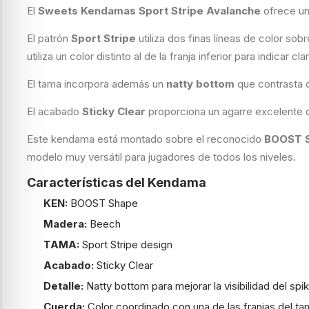
El
Sweets Kendamas Sport Stripe Avalanche
ofrece uno
El patrón
Sport Stripe
utiliza dos finas líneas de color sob
utiliza un color distinto al de la franja inferior para indicar
El tama incorpora además un
natty bottom
que contrasta co
El acabado
Sticky Clear
proporciona un agarre excelente qu
Este kendama está montado sobre el reconocido
BOOST 
modelo muy versátil para jugadores de todos los niveles.
Características del Kendama
KEN:
BOOST Shape
Madera:
Beech
TAMA:
Sport Stripe design
Acabado:
Sticky Clear
Detalle:
Natty bottom para mejorar la visibilidad del spi
Cuerda:
Color coordinado con una de las franjas del ta