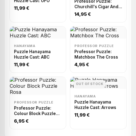
Huzzle Cast: UFO
Professor Puzzle:
Churchill's Cigar And
11,99 €
Whiskey Bottle Puzzle
14,95 €
HANAYAMA
PROFESSOR PUZZLE
Puzzle Hanayama
Professor Puzzle:
Huzzle Cast: ABC
Matchbox The Cross
11,99 €
4,95 €
OUT OF STOCK
HANAYAMA
Puzzle Hanayama
PROFESSOR PUZZLE
Huzzle Cast: Arrows
Professor Puzzle:
Colour Block Puzzle
11,99 €
Rosa
6,95 €