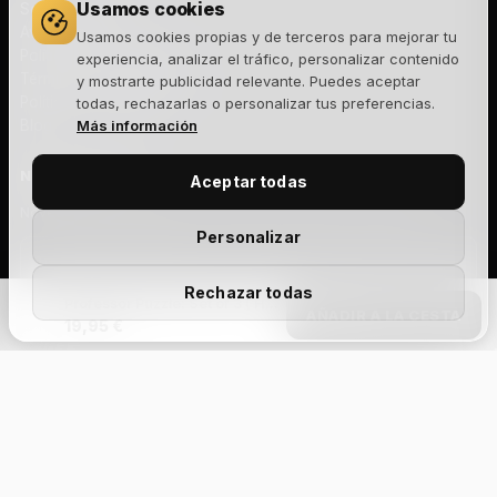
Usamos cookies
Sobre nosotros
Aviso legal
Usamos cookies propias y de terceros para mejorar tu
Política de privacidad
experiencia, analizar el tráfico, personalizar contenido
Términos y condiciones
y mostrarte publicidad relevante. Puedes aceptar
Política de cookies
todas, rechazarlas o personalizar tus preferencias.
Blog
Más información
NEWSLETTER
Aceptar todas
Novedades, lanzamientos y ofertas exclusivas. Sin spam.
Personalizar
Rechazar todas
Professor Puzzle: Set of 3 ( Halley,Galileo and Kepler)
Suscribirme
AÑADIR A LA CESTA
19,95 €
Acepto la
política de privacidad
y recibir comunicaciones
comerciales.
Add Your Heading
Text
Aviso legal
Privacidad
Cookies
Términos y condiciones
Devoluciones
Envíos
Gestionar cookies