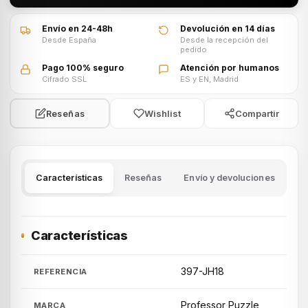
Envío en 24-48h
Devolución en 14 días
Desde España
Desde la recepción del
pedido
Pago 100% seguro
Atención por humanos
Cifrado SSL
ES y EN, Madrid
Wishlist
Compartir
Reseñas
Características
Reseñas
Envío y devoluciones
Características
397-JH18
REFERENCIA
Professor Puzzle
MARCA