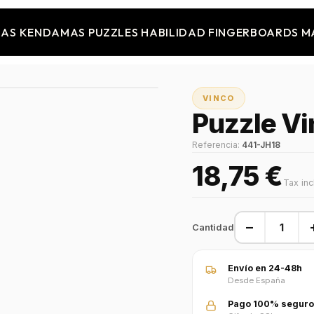
JAS
KENDAMAS
PUZZLES
HABILIDAD
FINGERBOARDS
M
VINCO
Puzzle Vi
Referencia:
441-JH18
18,75 €
Tax in
−
Cantidad
Envío en 24-48h
Desde España
Pago 100% seguro