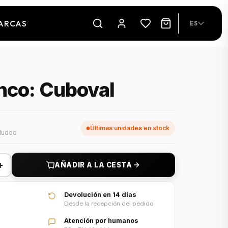
ARCAS
ES
nco: Cuboval
Últimas unidades en stock
cluded
+
AÑADIR A LA CESTA
Devolución en 14 días
Desde la recepción del pedido
Atención por humanos