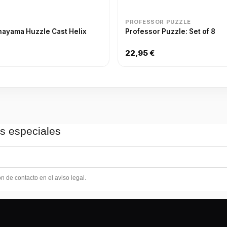
PROFESSOR PUZZLE
nayama Huzzle Cast Helix
Professor Puzzle: Set of 8
22,95 €
as especiales
 de contacto en el aviso legal.