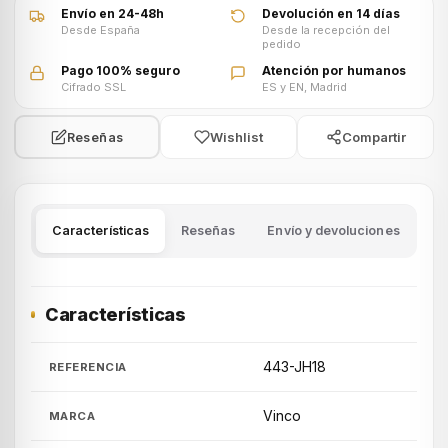
Envío en 24-48h
Devolución en 14 días
Desde España
Desde la recepción del
pedido
Pago 100% seguro
Atención por humanos
Cifrado SSL
ES y EN, Madrid
Wishlist
Compartir
Reseñas
Características
Reseñas
Envío y devoluciones
Características
443-JH18
REFERENCIA
Vinco
MARCA