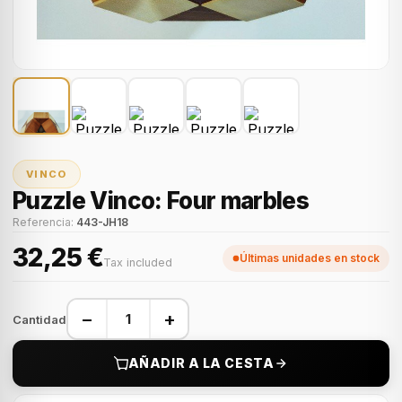
VINCO
Puzzle Vinco: Four marbles
Referencia:
443-JH18
32,25 €
Últimas unidades en stock
Tax included
−
+
Cantidad
AÑADIR A LA CESTA