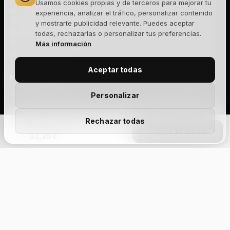
Sobre nosotros
Usamos cookies propias y de terceros para mejorar tu
Aviso legal
experiencia, analizar el tráfico, personalizar contenido
Política de privacidad
y mostrarte publicidad relevante. Puedes aceptar
Términos y condiciones
todas, rechazarlas o personalizar tus preferencias.
Política de cookies
Más información
Blog
Aceptar todas
NEWSLETTER
Novedades, lanzamientos y ofertas exclusivas. Sin spam.
Personalizar
Rechazar todas
Puzzle Vinco: Four marbles
AÑADIR A LA CESTA
32,25 €
Suscribirme
Acepto la
política de privacidad
y recibir comunicaciones
comerciales.
Add Your Heading
Text
Aviso legal
Privacidad
Cookies
Términos y condiciones
Devoluciones
Envíos
Gestionar cookies