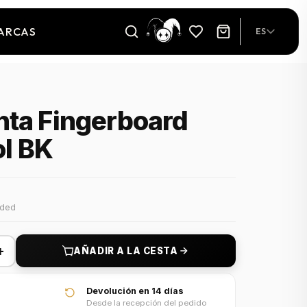
ARCAS
ES
nta Fingerboard
ol BK
uded
+
AÑADIR A LA CESTA
Devolución en 14 días
Desde la recepción del pedido