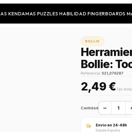
JAS
KENDAMAS
PUZZLES
HABILIDAD
FINGERBOARDS
M
BOLLIE
Herramie
Bollie: To
Referencia:
S21_076287
2,49 €
Tax incl
−
Cantidad
Envío en 24-48h
Desde España