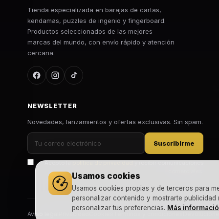
Tienda especializada en barajas de cartas,
kendamas, puzzles de ingenio y fingerboard.
Productos seleccionados de las mejores
marcas del mundo, con envío rápido y atención
cercana.
NEWSLETTER
Novedades, lanzamientos y ofertas exclusivas. Sin spam.
Suscribirme
Acepto la
política de privacidad
y recibir comunicaciones
comerciales.
Usamos cookies
Usamos cookies propias y de terceros para mejo
personalizar contenido y mostrarte publicidad
personalizar tus preferencias.
Más informaci
Aviso legal
Privacidad
Cookies
Términos y condiciones
Devolucion