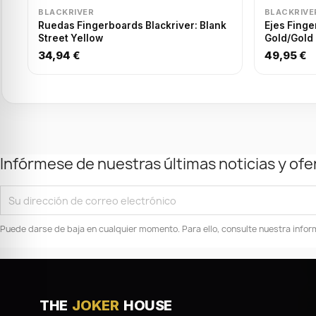
BLACKRIVER
BLACKRIVE
Ruedas Fingerboards Blackriver: Blank
Ejes Finge
Street Yellow
Gold/Gold
34,94 €
49,95 €
Infórmese de nuestras últimas noticias y ofe
Puede darse de baja en cualquier momento. Para ello, consulte nuestra inform
THE
JOKER
HOUSE