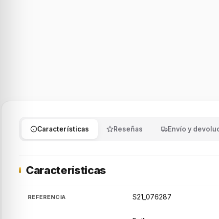
Características
Reseñas
Envío y devolu
Características
S21_076287
REFERENCIA