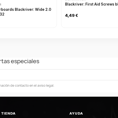
Blackriver: First Aid Screws b
R
rboards Blackriver: Wide 2.0
 32
4,49 €
rtas especiales
ación de contacto en el aviso legal.
TIENDA
AYUDA