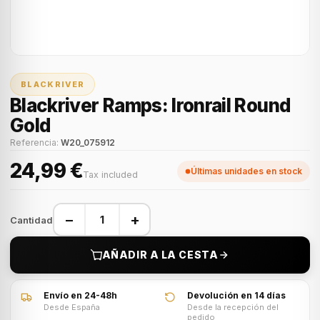
BLACKRIVER
Blackriver Ramps: Ironrail Round
Gold
Referencia:
W20_075912
24,99 €
Últimas unidades en stock
Tax included
−
+
Cantidad
AÑADIR A LA CESTA
Envío en 24-48h
Devolución en 14 días
Desde España
Desde la recepción del
pedido