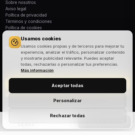
Sobre nosotros
Aviso legal
Política de privacidad
Términos y condiciones
Política de cookies
Blog
Usamos cookies
Usamos cookies propias y de terceros para mejorar tu
NEWSLETTER
experiencia, analizar el tráfico, personalizar contenido
Novedades, lanzamientos y ofertas exclusivas. Sin spam.
y mostrarte publicidad relevante. Puedes aceptar
todas, rechazarlas o personalizar tus preferencias.
Más información
Suscribirme
Aceptar todas
Acepto la
política de privacidad
y recibir comunicaciones
Personalizar
comerciales.
Rechazar todas
Blackriver Ramps: Ironrail Round Gold
AÑADIR A LA CESTA
24,99 €
Aviso legal
Privacidad
Cookies
Términos y condiciones
Devoluciones
Envíos
Gestionar cookies