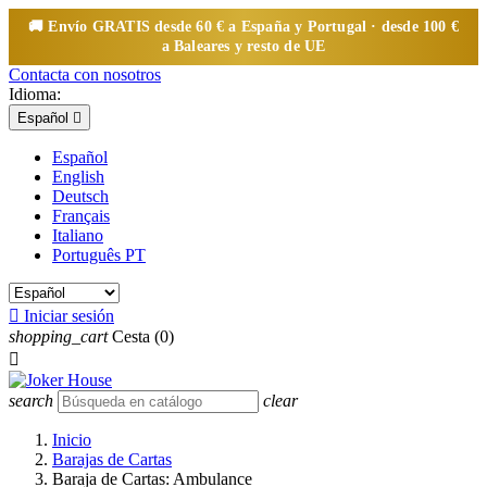
🚚 Envío
GRATIS
desde 60 € a España y Portugal · desde 100 €
a Baleares y resto de UE
Contacta con nosotros
Idioma:
Español

Español
English
Deutsch
Français
Italiano
Português PT

Iniciar sesión
shopping_cart
Cesta
(0)

search
clear
Inicio
Barajas de Cartas
Baraja de Cartas: Ambulance