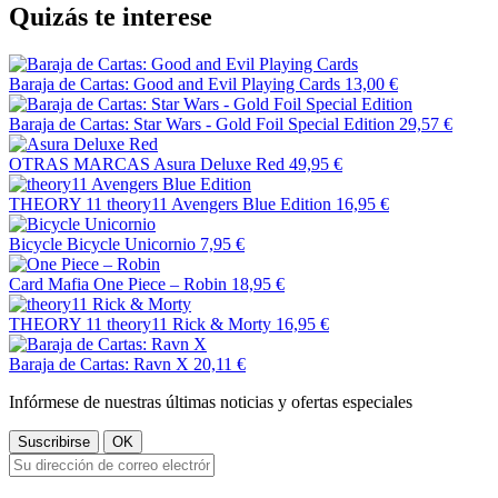
Quizás te interese
Baraja de Cartas: Good and Evil Playing Cards
13,00 €
Baraja de Cartas: Star Wars - Gold Foil Special Edition
29,57 €
OTRAS MARCAS
Asura Deluxe Red
49,95 €
THEORY 11
theory11 Avengers Blue Edition
16,95 €
Bicycle
Bicycle Unicornio
7,95 €
Card Mafia
One Piece – Robin
18,95 €
THEORY 11
theory11 Rick & Morty
16,95 €
Baraja de Cartas: Ravn X
20,11 €
Infórmese de nuestras últimas noticias y ofertas especiales