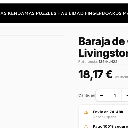
JAS
KENDAMAS
PUZZLES
HABILIDAD
FINGERBOARDS
M
Baraja de
Livingsto
Referencia:
1364-JH22
18,17 €
Tax incl
−
Cantidad
Envío en 24-48h
Desde España
Pago 100% seguro