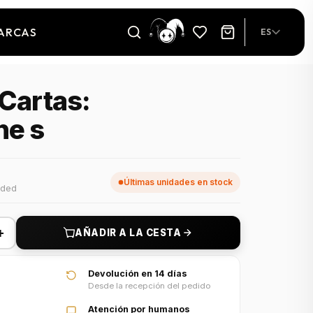
ARCAS
ES
 Cartas:
ne s
Últimas unidades en stock
uded
+
AÑADIR A LA CESTA
Devolución en 14 días
Desde la recepción del pedido
Atención por humanos