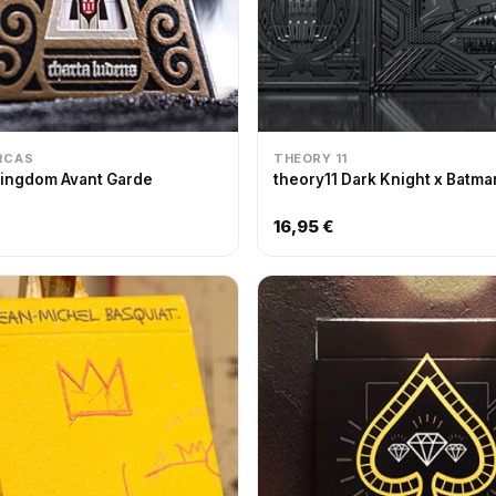
RCAS
THEORY 11
Kingdom Avant Garde
theory11 Dark Knight x Batma
16,95 €