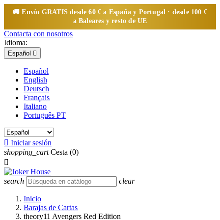
🚚 Envío
GRATIS
desde 60 € a España y Portugal · desde 100 €
a Baleares y resto de UE
Contacta con nosotros
Idioma:
Español

Español
English
Deutsch
Français
Italiano
Português PT

Iniciar sesión
shopping_cart
Cesta
(0)

search
clear
Inicio
Barajas de Cartas
theory11 Avengers Red Edition