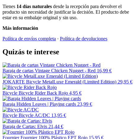
Tienes
14 días naturales
desde la recepción para devolver el
producto sin necesidad de justificar la decisión. El producto debe
estar en su embalaje original y sin uso.
Más información
Política de envíos completa
·
Política de devoluciones
Quizás te interese
Baraja de cartas Vintage Chicken Nugget - Red
16,99 €
JOKARTE
Bicycle MetalLuxe Emerald (Limited Edition)
29,95 €
Bicycle
Bicycle Rider Back Rojo
4,95 €
Baraja Hidden Leaves | Playing cards
23,99 €
Bicycle
Bicycle AC/DC
13,95 €
Baraja de Cartas: Elvis
21,44 €
Fournier
Fournier 100% Plástico EPT Rojo
15,95 €