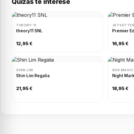
Quizás te interese
THEORY 11
JETSETTER
theory11 SNL
Premier Ed
12,95 €
16,95 €
SHIN LIM
808 MAGIC
Shin Lim Regalia
Night Mark
21,95 €
18,95 €