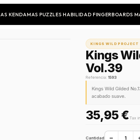
JAS
KENDAMAS
PUZZLES
HABILIDAD
FINGERBOARDS
M
KINGS WILD PROJECT
Kings Wil
Vol.39
Referencia:
1593
Kings Wild Gilded No.1
acabado suave.
35,95 €
Tax i
−
Cantidad