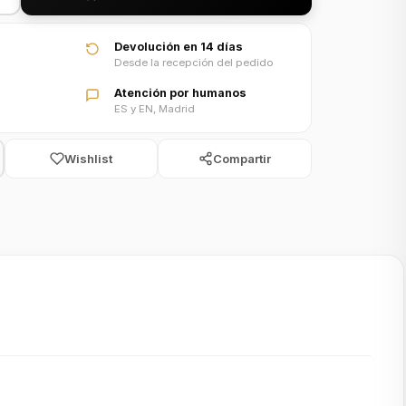
Devolución en 14 días
Desde la recepción del pedido
Atención por humanos
ES y EN, Madrid
Wishlist
Compartir