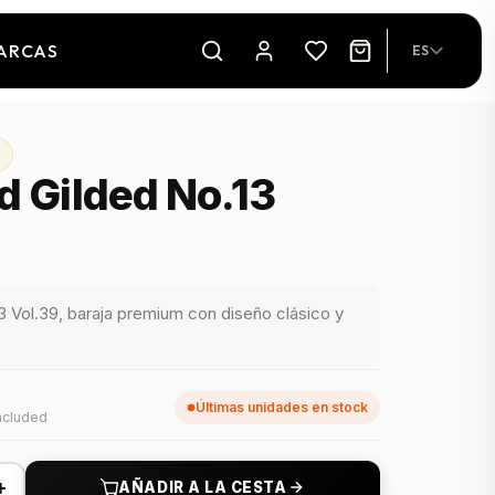
ARCAS
ES
d Gilded No.13
3 Vol.39, baraja premium con diseño clásico y
Últimas unidades en stock
ncluded
+
AÑADIR A LA CESTA